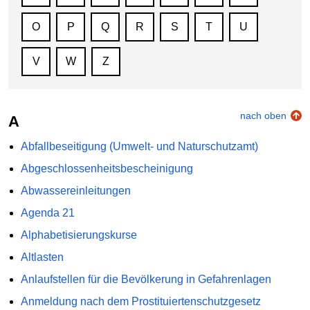
O
P
Q
R
S
T
U
V
W
Z
nach oben
A
Abfallbeseitigung (Umwelt- und Naturschutzamt)
Abgeschlossenheitsbescheinigung
Abwassereinleitungen
Agenda 21
Alphabetisierungskurse
Altlasten
Anlaufstellen für die Bevölkerung in Gefahrenlagen
Anmeldung nach dem Prostituiertenschutzgesetz