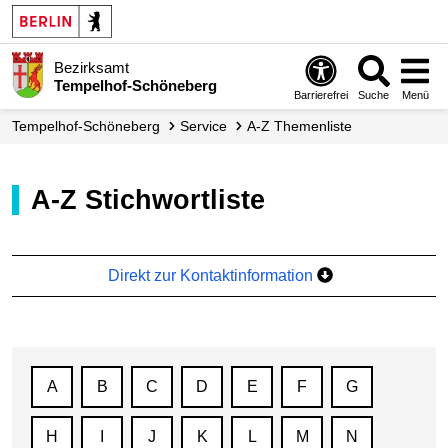
Bezirksamt
Tempelhof-Schöneberg
Barrierefrei
Suche
Menü
Tempelhof-Schöneberg
Service
A-Z Themenliste
A-Z Stichwortliste
Direkt zur Kontaktinformation
A
B
C
D
E
F
G
H
I
J
K
L
M
N