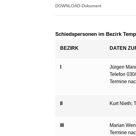
DOWNLOAD-Dokument
Schiedspersonen im Bezirk Tem
BEZIRK
DATEN ZU
I
Jürgen Mann;
Telefon 030
Termine nac
II
Kurt Nieth; 
III
Marian Wend
Termine nac