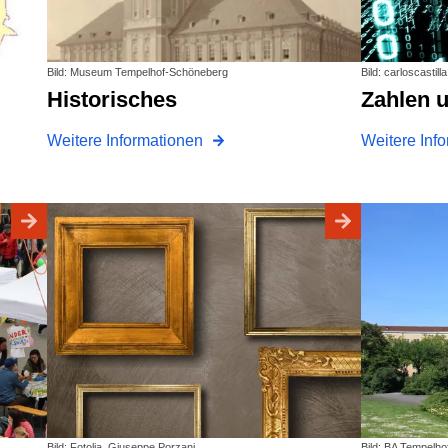
Bild: Museum Tempelhof-Schöneberg
Bild: carloscastill
Historisches
Zahlen 
Weitere Informationen
Weitere Inf
Bild: Fotolia_Giuseppe Porzani
Bild: BA Tempelh