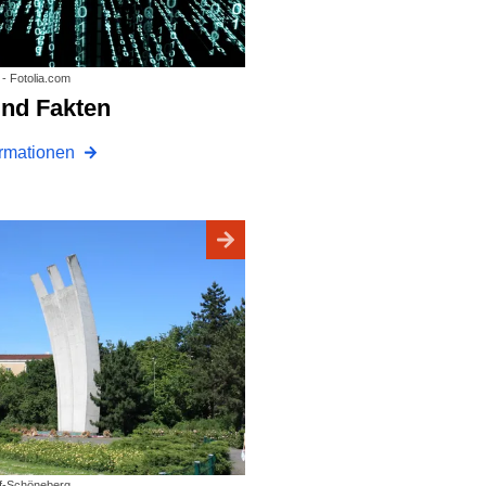
a - Fotolia.com
und Fakten
ormationen
of-Schöneberg