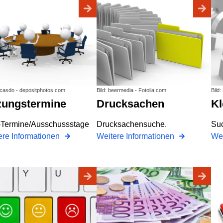
acasdo - depositphotos.com
Bild: beermedia - Fotolia.com
Bild:
tzungstermine
Drucksachen
Termine/Ausschussstage
Drucksachensuche.
Suc
ere Informationen
Weitere Informationen
Wei