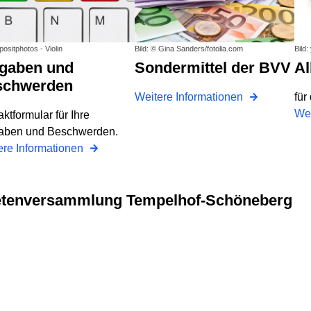
positphotos - Violin
Bild: © Gina Sanders/fotolia.com
Bild
Sondermittel der BVV
schwerden
Weitere Informationen
für
Wei
ktformular für Ihre
aben und Beschwerden.
ere Informationen
dnetenversammlung Tempelhof-Schöneberg