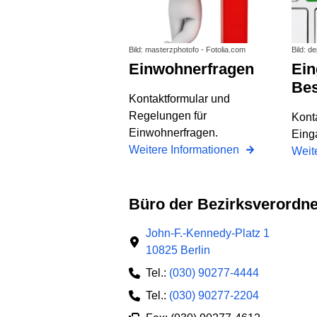
Bild: masterzphotofo - Fotolia.com
Bild: de
Einwohnerfragen
Eingaben und
Be
Kontaktformular und
Regelungen für
Konta
Einwohnerfragen.
Eing
Weitere Informationen
Weit
Büro der Bezirksveror
John-F.-Kennedy-Platz 1
10825 Berlin
Tel.:
(030) 90277-4444
Tel.:
(030) 90277-2204