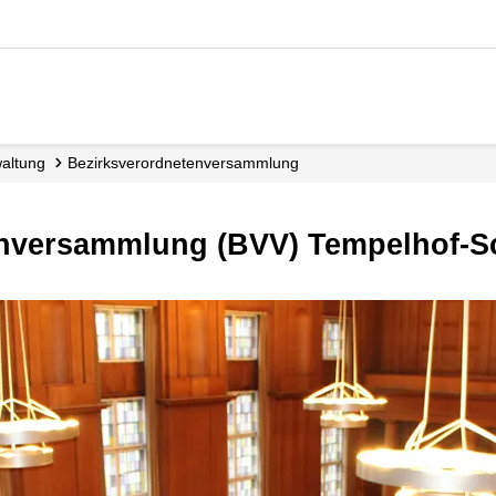
waltung
Bezirks­verordneten­versammlung
ten­versammlung (BVV) Tempelhof-