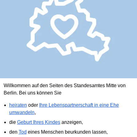
Willkommen auf den Seiten des Standesamtes Mitte von
Berlin. Bei uns können Sie
heiraten
oder
Ihre Lebenspartnerschaft in eine Ehe
umwandeln
,
die
Geburt Ihres Kindes
anzeigen,
den
Tod
eines Menschen beurkunden lassen,