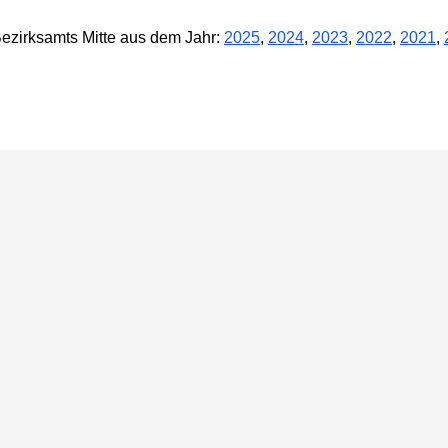
Bezirksamts Mitte aus dem Jahr:
2025
,
2024
,
2023
,
2022
,
2021
,