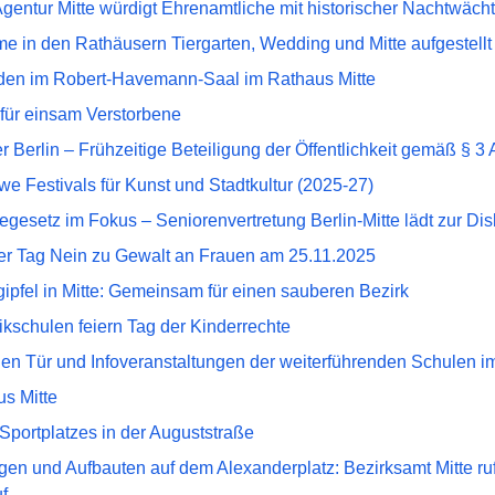
Agentur Mitte würdigt Ehrenamtliche mit historischer Nachtwächt
in den Rathäusern Tiergarten, Wedding und Mitte aufgestellt
en im Robert-Havemann-Saal im Rathaus Mitte
für einsam Verstorbene
r Berlin – Frühzeitige Beteiligung der Öffentlichkeit gemäß §
we Festivals für Kunst und Stadtkultur (2025-27)
gesetz im Fokus – Seniorenvertretung Berlin-Mitte lädt zur Dis
ler Tag Nein zu Gewalt an Frauen am 25.11.2025
gipfel in Mitte: Gemeinsam für einen sauberen Bezirk
ikschulen feiern Tag der Kinderrechte
nen Tür und Infoveranstaltungen der weiterführenden Schulen im
us Mitte
Sportplatzes in der Auguststraße
gen und Aufbauten auf dem Alexanderplatz: Bezirksamt Mitte ruf
f