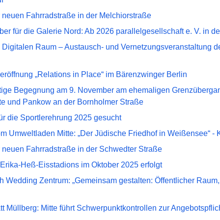
 neuen Fahrradstraße in der Melchiorstraße
er für die Galerie Nord: Ab 2026 parallelgesellschaft e. V. in d
 Digitalen Raum – Austausch- und Vernetzungsveranstaltung de
eröffnung „Relations in Place“ im Bärenzwinger Berlin
tige Begegnung am 9. November am ehemaligen Grenzübergang 
tte und Pankow an der Bornholmer Straße
ür die Sportlerehrung 2025 gesucht
m Umweltladen Mitte: „Der Jüdische Friedhof in Weißensee“ - K
 neuen Fahrradstraße in der Schwedter Straße
Erika-Heß-Eisstadions im Oktober 2025 erfolgt
 Wedding Zentrum: „Gemeinsam gestalten: Öffentlicher Raum, 
t Müllberg: Mitte führt Schwerpunktkontrollen zur Angebotspf