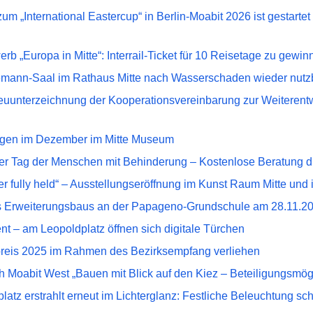
 „International Eastercup“ in Berlin-Moabit 2026 ist gestartet –
rb „Europa in Mitte“: Interrail-Ticket für 10 Reisetage zu gewin
mann-Saal im Rathaus Mitte nach Wasserschaden wieder nutz
euunterzeichnung der Kooperationsvereinbarung zur Weiterentw
ngen im Dezember im Mitte Museum
ler Tag der Menschen mit Behinderung – Kostenlose Beratung dur
er fully held“ – Ausstellungseröffnung im Kunst Raum Mitte und 
es Erweiterungsbaus an der Papageno-Grundschule am 28.11.2
nt – am Leopoldplatz öffnen sich digitale Türchen
preis 2025 im Rahmen des Bezirksempfang verliehen
 Moabit West „Bauen mit Blick auf den Kiez – Beteiligungsmög
latz erstrahlt erneut im Lichterglanz: Festliche Beleuchtung s