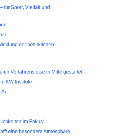
 für Sport, Vielfalt und
nen
bar
icklung der bezirklichen
ch Verfahrenslotse in Mitte gestartet
im KW Institute
025
lichkeiten im Fokus“
chafft eine besondere Atmosphäre