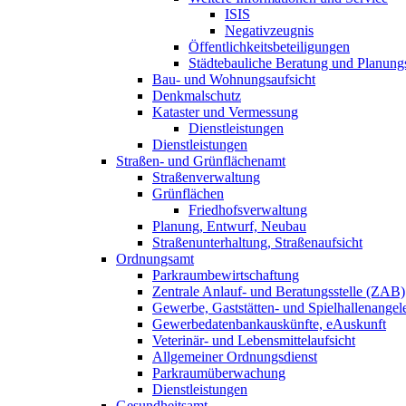
ISIS
Negativzeugnis
Öffent­lichkeits­beteiligungen
Städtebauliche Beratung und Planung
Bau- und Wohnungs­aufsicht
Denkmalschutz
Kataster und Vermessung
Dienst­leistungen
Dienst­leistungen
Straßen- und Grünflächen­amt
Straßen­verwaltung
Grünflächen
Friedhofs­verwaltung
Planung, Entwurf, Neubau
Straßenunter­haltung, Straßen­aufsicht
Ordnungsamt
Parkraum­bewirtschaftung
Zentrale Anlauf- und Beratungsstelle (ZAB)
Gewerbe, Gaststätten- und Spielhallen­angel
Gewerbe­datenbank­auskünfte, eAuskunft
Veterinär- und Lebens­mittel­aufsicht
Allgemeiner Ordnungsdienst
Parkraum­überwachung
Dienst­leistungen
Gesundheitsamt