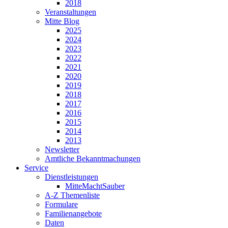
2018
Veranstaltungen
Mitte Blog
2025
2024
2023
2022
2021
2020
2019
2018
2017
2016
2015
2014
2013
Newsletter
Amtliche Bekannt­machungen
Service
Dienst­leistungen
MitteMachtSauber
A-Z Themenliste
Formulare
Familien­angebote
Daten