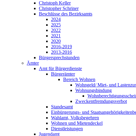
Christoph Keller
Christopher Schriner
Beschlüsse des Bezirksamts
2024
2025
2022
2021
2020
2016-2019
2013-2016
Bürger­sprechstunden
Ämter
Amt für Bürgerdienste
Bürgerämter
Bereich Wohnen
Wohngeld/ Miet- und Lastenzu
Wohnungs­bindung
Wohn­berechtigungs­schei
Zweckent­fremdungsverbot
Standesamt
Einbürgerungs- und Staats­angehörig­keitenb
Wahlamt, Volksbegehren
Wohnen und Mietendeckel
Dienst­leistungen
Jugendamt