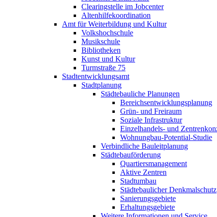
Clearingstelle im Jobcenter
Altenhilfe­koordination
Amt für Weiterbildung und Kultur
Volkshoch­schule
Musikschule
Bibliotheken
Kunst und Kultur
Turmstraße 75
Stadt­entwicklungs­amt
Stadtplanung
Städtebauliche Planungen
Bereichsentwick­lungsplanung
Grün- und Freiraum
Soziale Infrastruktur
Einzelhandels- und Zentrenkon
Wohnungbau-Potential-Studie
Verbindliche Bauleitplanung
Städtebau­förderung
Quartiers­management
Aktive Zentren
Stadtumbau
Städte­baulicher Denkmalschutz
Sanierungs­gebiete
Erhaltungs­gebiete
Weitere Informationen und Service