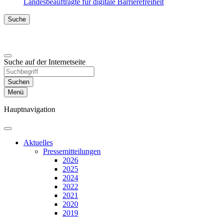
Landesbeauftragte für digitale Barrierefreiheit
Suche
Suche auf der Internetseite
Suchen
Menü
Hauptnavigation
Aktuelles
Presse­mitteilungen
2026
2025
2024
2022
2021
2020
2019