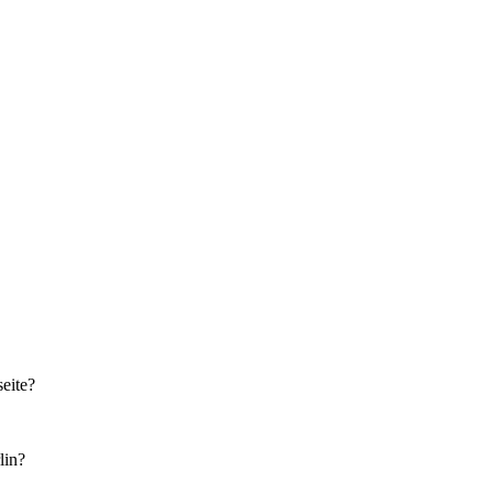
eite?
lin?