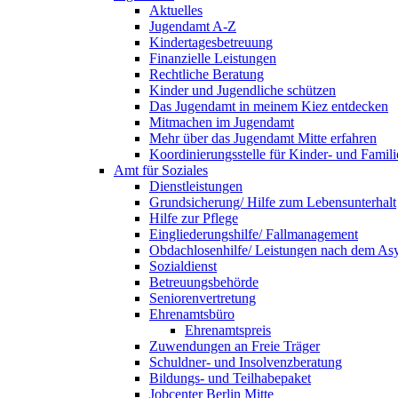
Aktuelles
Jugendamt A-Z
Kinder­tages­betreuung
Finanzielle Leistungen
Rechtliche Beratung
Kinder und Jugendliche schützen
Das Jugendamt in meinem Kiez entdecken
Mitmachen im Jugendamt
Mehr über das Jugendamt Mitte erfahren
Koordinierungsstelle für Kinder- und Famil
Amt für Soziales
Dienstleistungen
Grundsicherung/ Hilfe zum Lebensunterhalt
Hilfe zur Pflege
Ein­gliederungs­hilfe/ Fallmanagement
Obdachlosenhilfe/ Leistungen nach dem A
Sozialdienst
Betreuungs­behörde
Senioren­vertretung
Ehrenamtsbüro
Ehrenamtspreis
Zuwendungen an Freie Träger
Schuldner- und Insolvenz­beratung
Bildungs- und Teilhabepaket
Jobcenter Berlin Mitte