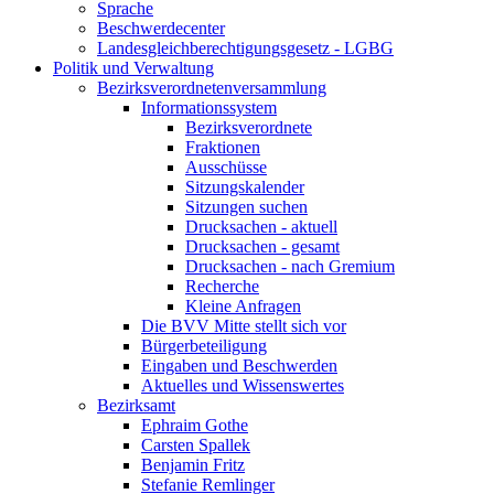
Sprache
Beschwerde­center
Landesgleichberechtigungsgesetz - LGBG
Politik und Verwaltung
Bezirks­verordneten­versammlung
Informations­system
Bezirks­verordnete
Fraktionen
Ausschüsse
Sitzungs­kalender
Sitzungen suchen
Drucksachen - aktuell
Drucksachen - gesamt
Drucksachen - nach Gremium
Recherche
Kleine Anfragen
Die BVV Mitte stellt sich vor
Bürger­beteiligung
Eingaben und Beschwerden
Aktuelles und Wissenswertes
Bezirksamt
Ephraim Gothe
Carsten Spallek
Benjamin Fritz
Stefanie Remlinger