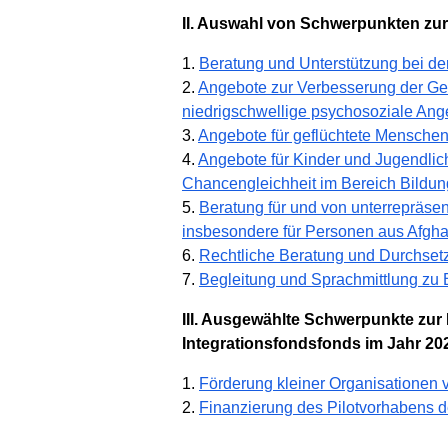
II. Auswahl von Schwerpunkten zu
1.
Beratung und Unterstützung bei 
2.
Angebote zur Verbesserung der Ge
niedrigschwellige psychosoziale Ang
3.
Angebote für geflüchtete Mensche
4.
Angebote für Kinder und Jugendlic
Chancengleichheit im Bereich Bildun
5.
Beratung für und von unterrepräsen
insbesondere für Personen aus Afgh
6.
Rechtliche Beratung und Durchset
7.
Begleitung und Sprachmittlung zu 
III. Ausgewählte Schwerpunkte zur
Integrationsfondsfonds im Jahr 20
1.
Förderung kleiner Organisationen 
2.
Finanzierung des Pilotvorhabens 