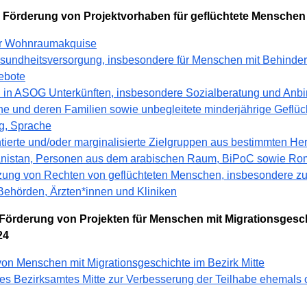
r Förderung von Projektvorhaben für geflüchtete Menschen
der Wohnraumakquise
sundheitsversorgung, insbesondere für Menschen mit Behinde
ebote
n in ASOG Unterkünften, insbesondere Sozialberatung und Anb
he und deren Familien sowie unbegleitete minderjährige Geflüc
g, Sprache
tierte und/oder marginalisierte Zielgruppen aus bestimmten Her
anistan, Personen aus dem arabischen Raum, BiPoC sowie Rom
zung von Rechten von geflüchteten Menschen, insbesondere 
Behörden, Ärzten*innen und Kliniken
 Förderung von Projekten für Menschen mit Migrationsgesch
24
von Menschen mit Migrationsgeschichte im Bezirk Mitte
des Bezirksamtes Mitte zur Verbesserung der Teilhabe ehemal