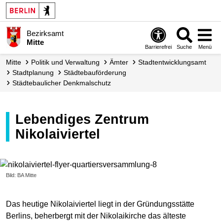
Bezirksamt
Mitte
Barrierefrei
Suche
Menü
Mitte
Politik und Verwaltung
Ämter
Stadt­entwicklungs­amt
Stadtplanung
Städtebau­förderung
Städte­baulicher Denkmalschutz
Lebendiges Zentrum
Nikolaiviertel
Bild: BA Mitte
Das heutige Nikolaiviertel liegt in der Gründungsstätte
Berlins, beherbergt mit der Nikolaikirche das älteste