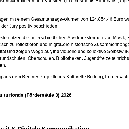
e Kunstvermittlerin und Künstlerin), Dimosthenis Bourmalis (Jug
rägen mit einem Gesamtantragsvolumen von 124.854,46 Euro wu
er Jury positiv beschieden.
kte nutzen die unterschiedlichen Ausdrucksformen von Musik, F
itisch zu reflektieren und in größere historische Zusammenhäng
ität und zeigen Wege auf, individuelle und kollektive Selbstwir
Grundschulen, Oberschulen, Bibliotheken, Jugendfreizeiteinrich
en.
 aus dem Berliner Projektfonds Kulturelle Bildung, Fördersäule 3
ulturfonds (Fördersäule 3) 2026
arbeit & Digitale Kommunikation