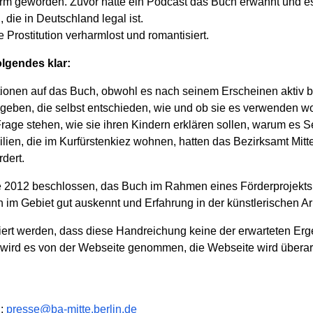
nd Form geworden. Zuvor hatte ein Podcast das Buch erwähnt un
die in Deutschland legal ist.
 Prostitution verharmlost und romantisiert.
olgendes klar:
ktionen auf das Buch, obwohl es nach seinem Erscheinen aktiv
eben, die selbst entschieden, wie und ob sie es verwenden wo
rage stehen, wie sie ihren Kindern erklären sollen, warum es S
ilien, die im Kurfürstenkiez wohnen, hatten das Bezirksamt Mitt
rdert.
e 2012 beschlossen, das Buch im Rahmen eines Förderprojekts 
im Gebiet gut auskennt und Erfahrung in der künstlerischen Arb
iert werden, dass diese Handreichung keine der erwarteten Erg
 wird es von der Webseite genommen, die Webseite wird überar
l:
presse@ba-mitte.berlin.de