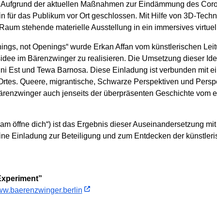
 Aufgrund der aktuellen Maßnahmen zur Eindämmung des Corona
n für das Publikum vor Ort geschlossen. Mit Hilfe von 3D-Tech
Raum stehende materielle Ausstellung in ein immersives virtuell
ings, not Openings“ wurde Erkan Affan vom künstlerischen Le
idee im Bärenzwinger zu realisieren. Die Umsetzung dieser Ide
ni Est und Tewa Barnosa. Diese Einladung ist verbunden mit ei
rtes. Queere, migrantische, Schwarze Perspektiven und Persp
Bärenzwinger auch jenseits der überpräsenten Geschichte vom 
 öffne dich“) ist das Ergebnis dieser Auseinandersetzung mit
 eine Einladung zur Beteiligung und zum Entdecken der künstle
Experiment”
w.baerenzwinger.berlin