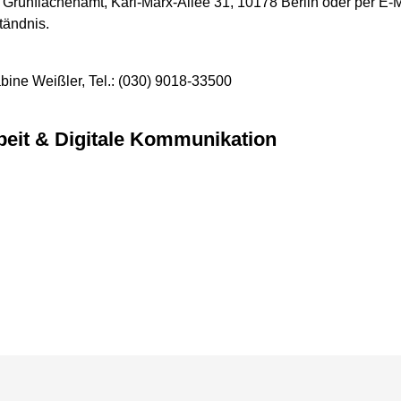
Grünflächenamt, Karl-Marx-Allee 31, 10178 Berlin oder per E-M
tändnis.
abine Weißler, Tel.: (030) 9018-33500
arbeit & Digitale Kommunikation