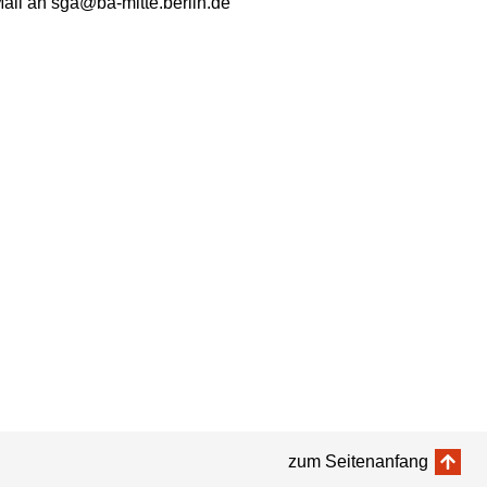
ail an sga@ba-mitte.berlin.de
zum Seitenanfang