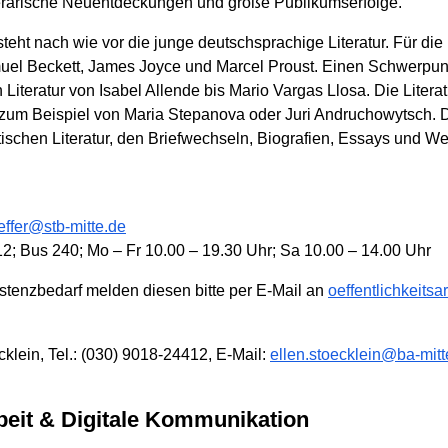
terarische Neuentdeckungen und große Publikumserfolge.
ht nach wie vor die junge deutschsprachige Literatur. Für die in
muel Beckett, James Joyce und Marcel Proust. Einen Schwerpunkt
iteratur von Isabel Allende bis Mario Vargas Llosa. Die Literat
 zum Beispiel von Maria Stepanova oder Juri Andruchowytsch. D
tischen Literatur, den Briefwechseln, Biografien, Essays und 
effer@stb-mitte.de
2; Bus 240; Mo – Fr 10.00 – 19.30 Uhr; Sa 10.00 – 14.00 Uhr
stenzbedarf melden diesen bitte per E-Mail an
oeffentlichkeitsa
öcklein, Tel.: (030) 9018-24412, E-Mail:
ellen.stoecklein@ba-mitt
arbeit & Digitale Kommunikation