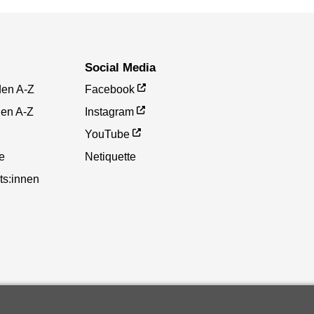
Social Media
den A-Z
Facebook
gen A-Z
Instagram
YouTube
te
Netiquette
ts:innen