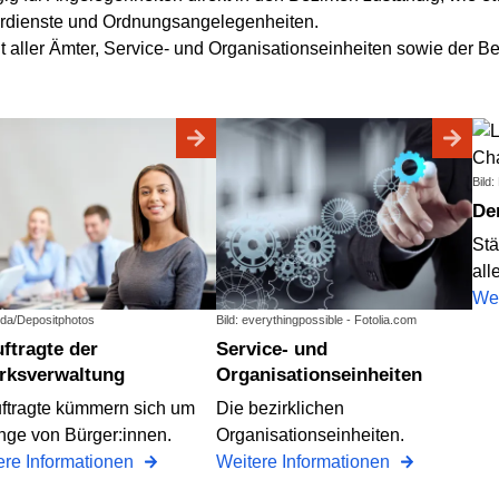
rdienste und Ordnungsangelegenheiten.
ht aller Ämter, Service- und Organisationseinheiten sowie der Be
Bild
D
Stä
all
Wei
yda/Depositphotos
Bild: everythingpossible - Fotolia.com
Service- und
rksverwaltung
Organisationseinheiten
ftragte kümmern sich um
Die bezirklichen
nge von Bürger:innen.
Organisationseinheiten.
ere Informationen
Weitere Informationen