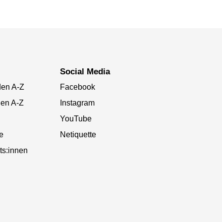
Social Media
den A-Z
Facebook
gen A-Z
Instagram
YouTube
te
Netiquette
ts:innen