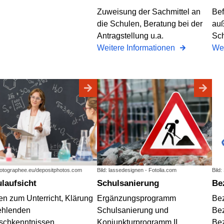
Zuweisung der Sachmittel an
Bef
die Schulen, Beratung bei der
auß
Antragstellung u.a.
Sch
Weitere Informationen
Wei
hotographee.eu/depositphotos.com
Bild: lassedesignen - Fotolia.com
Bild:
ulaufsicht
Schulsanierung
B
en zum Unterricht, Klärung
Ergänzungsprogramm
Bez
fehlenden
Schulsanierung und
Bez
schkenntnissen.
Konjunkturprogramm II
Bez