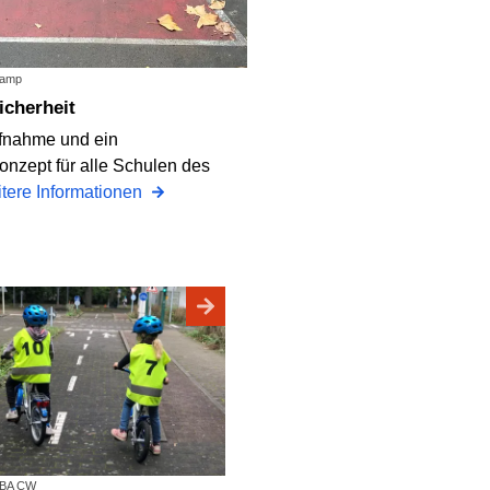
kamp
icherheit
fnahme und ein
nzept für alle Schulen des
tere Informationen
: BA CW