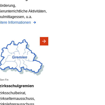
örderung,
erunterrichtliche Aktivitäten,
ulmittagessen, u.a.
tere Informationen
 Sen Fin
ezirksschulgremien
irksschulbeirat,
irkselternausschuss,
irkslehrerausschuss