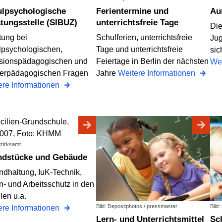
Ferientermine und
A
tungsstelle (SIBUZ)
unterrichtsfreie Tage
Die
tung bei
Schulferien, unterrichtsfreie
Jug
lpsychologischen,
Tage und unterrichtsfreie
sic
usionspädagogischen und
Feiertage in Berlin der nächsten
Wei
erpädagogischen Fragen
Jahre
Weitere Informationen
ere Informationen
ezirksamt
undstücke und Gebäude
ndhaltung, IuK-Technik,
n- und Arbeitsschutz in den
len u.a.
Bild: Depositphotos / pressmaster
Bild
ere Informationen
Lern- und Unterrichtsmittel
S