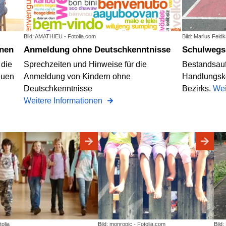
Bild: AMATHIEU - Fotolia.com
Bild: Marius Feld
nnen
Anmeldung ohne Deutschkenntnisse
Schulwegs
 die
Sprechzeiten und Hinweise für die
Bestandsau
euen
Anmeldung von Kindern ohne
Handlungsko
Deutschkenntnisse
Bezirks.
Wei
Weitere Informationen
tolia
Bild: monropic - Fotolia.com
Bild