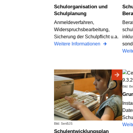
Schulorganisation und
Schulpsychologische
Schulplanung
Bera
Anmeldeverfahren,
Bera
Widerspruchsbearbeitung,
schu
Sicherung der Schulpflicht u.a.
inkl
Weitere Informationen
sond
Weit
Bild: B
Gr
Insta
Date
Schu
Bild: SenBJS
Weit
Schulentwicklungsplan