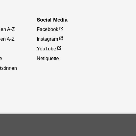
Social Media
den A-Z
Facebook
gen A-Z
Instagram
YouTube
te
Netiquette
ts:innen