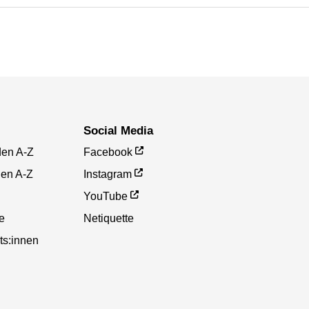
Social Media
den A-Z
Facebook
gen A-Z
Instagram
YouTube
te
Netiquette
ts:innen