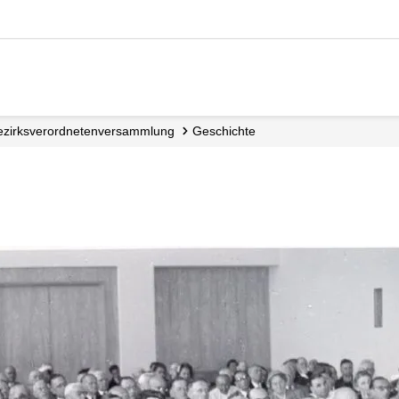
Bezirks­verordneten­versammlung
Geschichte