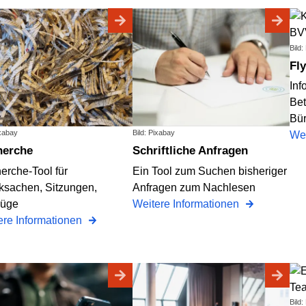
Bild
Fl
Inf
Bet
Bür
ixabay
Bild: Pixabay
Wei
herche
Schriftliche Anfragen
erche-Tool für
Ein Tool zum Suchen bisheriger
ksachen, Sitzungen,
Anfragen zum Nachlesen
üge
Weitere Informationen
ere Informationen
Bild