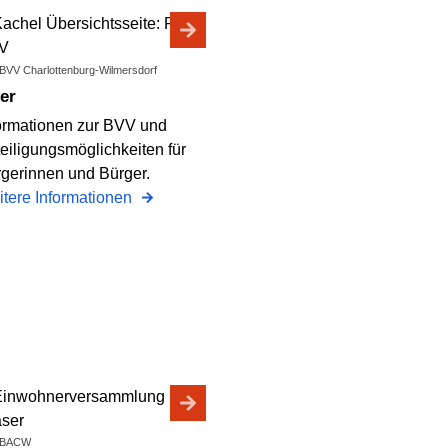
: BVV Charlottenburg-Wilmersdorf
yer
ormationen zur BVV und
eiligungsmöglichkeiten für
gerinnen und Bürger.
tere Informationen
: BACW