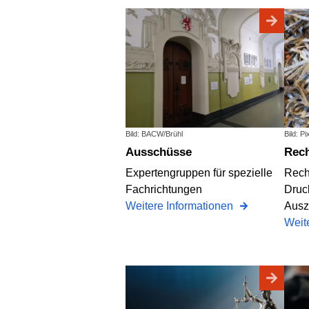
Bild: BACW/Brühl
Bild: P
Ausschüsse
Rec
Expertengruppen für spezielle
Rech
Fachrichtungen
Druc
Weitere Informationen
Ausz
Weit