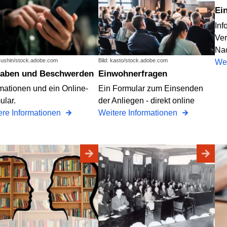
E
Inf
Ve
Na
ikushin/stock.adobe.com
Bild: kasto/stock.adobe.com
Wei
ngaben und Beschwerden
Einwohnerfragen
rmationen und ein Online-
Ein Formular zum Einsenden
ular.
der Anliegen - direkt online
ere Informationen
Weitere Informationen