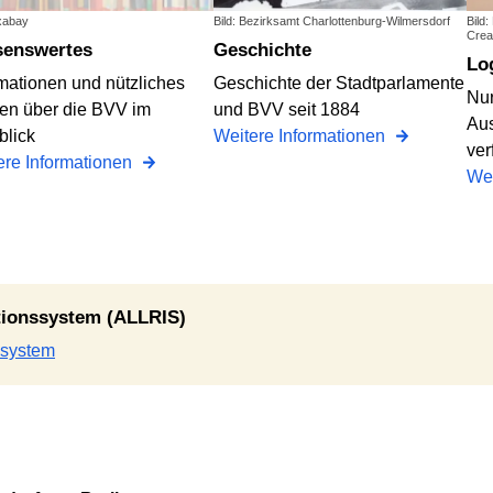
ixabay
Bild: Bezirksamt Charlottenburg-Wilmersdorf
Bild
Crea
ssenswertes
Geschichte
L
rmationen und nützliches
Geschichte der Stadtparlamente
Nur
en über die BVV im
und BVV seit 1884
Aus
blick
Weitere Informationen
ver
ere Informationen
Wei
ationssystem (ALLRIS)
ssystem