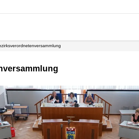
Bezirks­verordneten­versammlung
tenversammlung