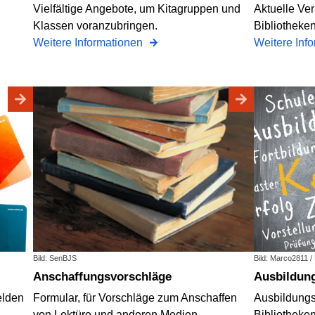
Vielfältige Angebote, um Kitagruppen und
Aktuelle Ve
Klassen voranzubringen.
Bibliotheken
Weitere Informationen
Weitere Inf
Bild: SenBJS
Bild: Marco2811 /
Anschaffungsvorschläge
Ausbildun
elden
Formular, für Vorschläge zum Anschaffen
Ausbildungs
von Lektüre und anderen Medien.
Bibliotheke