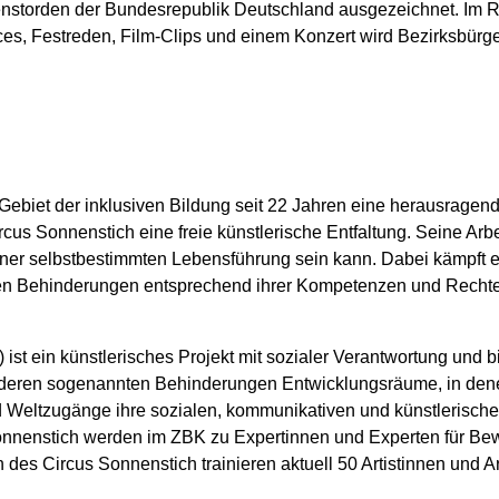
enstorden der Bundesrepublik Deutschland ausgezeichnet. Im R
ces, Festreden, Film-Clips und einem Konzert wird Bezirksbürg
 Gebiet der inklusiven Bildung seit 22 Jahren eine herausragend
rcus Sonnenstich eine freie künstlerische Entfaltung. Seine Arbe
iner selbstbestimmten Lebensführung sein kann. Dabei kämpft er
en Behinderungen entsprechend ihrer Kompetenzen und Rechte 
ist ein künstlerisches Projekt mit sozialer Verantwortung und b
deren sogenannten Behinderungen Entwicklungsräume, in denen
nd Weltzugänge ihre sozialen, kommunikativen und künstlerische
 Sonnenstich werden im ZBK zu Expertinnen und Experten für B
des Circus Sonnenstich trainieren aktuell 50 Artistinnen und Art