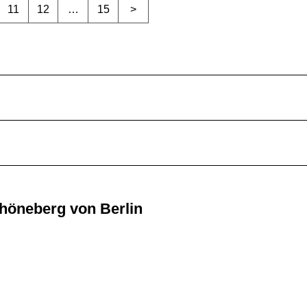
11
12
…
15
>
chöneberg von Berlin