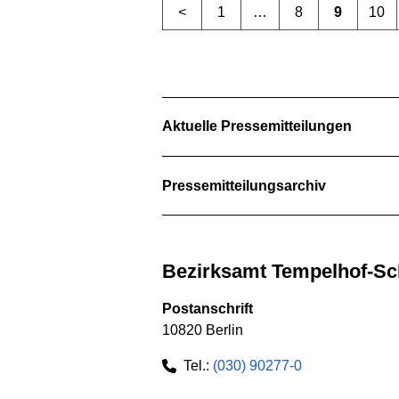
<
1
…
8
9
10
Aktuelle Pressemitteilungen
Pressemitteilungsarchiv
Bezirksamt Tempelhof-S
Postanschrift
10820 Berlin
Tel.:
(030) 90277-0