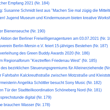
scher Empfang 2021 (Nr. 184)
: Susanne Schmidt liest aus "Machen Sie mal zügig die Mitteltür
rien! Jugend Museum und Kindermuseum bieten kreative Works
er Bienenseuche (Nr. 190)
ktion der Berliner Freiwilligenagenturen am 03.07.2021 (Nr. 1
verein Berlin-Mersin e.V. feiert 15-jähriges Bestehen (Nr. 187)
isverleihung des Green Buddy Awards 2020 (Nr. 186)
m Regionalforum "Kieztreffen Friedenau West" (Nr. 185)
 des bezirklichen Steuerungsgremiums für Alleinerziehende (Nr
r Fahrbahn Kalckreuthstraße zwischen Motzstraße und Kleiststr
meisterin Angelika Schöttler besucht Sony Music (Nr. 182)
en Tür der Stadtteilkoordination Schöneberg Nord (Nr. 181)
prechstunde digital (Nr. 179)
 brauchen Wasser (Nr. 178)