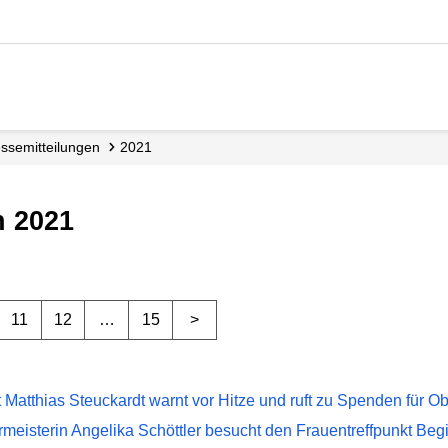
esse­mitteilungen
2021
n 2021
11
12
…
15
>
t Matthias Steuckardt warnt vor Hitze und ruft zu Spenden für O
meisterin Angelika Schöttler besucht den Frauentreffpunkt Begi