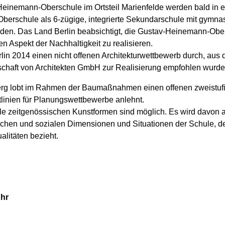
einemann-Oberschule im Ortsteil Marienfelde werden bald in 
rschule als 6-zügige, integrierte Sekundarschule mit gymnasi
erden. Das Land Berlin beabsichtigt, die Gustav-Heinemann-Obers
 Aspekt der Nachhaltigkeit zu realisieren.
in 2014 einen nicht offenen Architekturwettbewerb durch, aus 
sellschaft von Architekten GmbH zur Realisierung empfohlen wurde
g lobt im Rahmen der Baumaßnahmen einen offenen zweistufi
tlinien für Planungswettbewerbe anlehnt.
lle zeitgenössischen Kunstformen sind möglich. Es wird davo
nischen und sozialen Dimensionen und Situationen der Schule,
alitäten bezieht.
Uhr