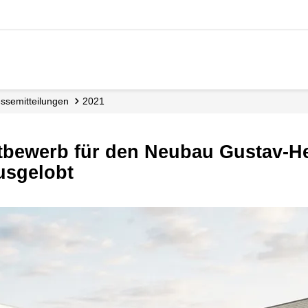
esse­mitteilungen
2021
usgelobt