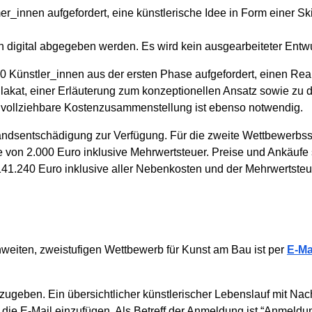
er_innen aufgefordert, eine künstlerische Idee in Form einer S
 digital abgegeben werden. Es wird kein ausgearbeiteter Entwur
0 Künstler_innen aus der ersten Phase aufgefordert, einen Real
lakat, einer Erläuterung zum konzeptionellen Ansatz sowie zu 
hvollziehbare Kostenzusammenstellung ist ebenso notwendig.
wandsentschädigung zur Verfügung. Für die zweite Wettbewerbss
von 2.000 Euro inklusive Mehrwertsteuer. Preise und Ankäufe 
 141.240 Euro inklusive aller Nebenkosten und der Mehrwertsteu
nweiten, zweistufigen Wettbewerb für Kunst am Bau ist per
E-Ma
zugeben. Ein übersichtlicher künstlerischer Lebenslauf mit Nac
in die E-Mail einzufügen. Als Betreff der Anmeldung ist “Anme