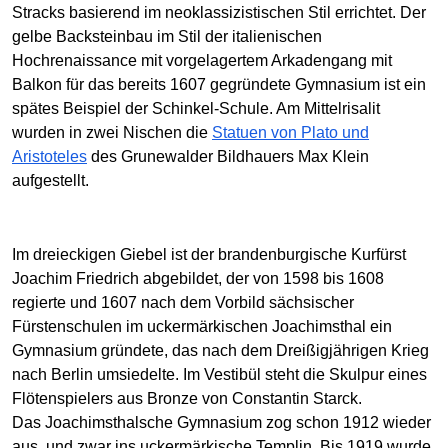
Stracks basierend im neoklassizistischen Stil errichtet. Der
gelbe Backsteinbau im Stil der italienischen
Hochrenaissance mit vorgelagertem Arkadengang mit
Balkon für das bereits 1607 gegründete Gymnasium ist ein
spätes Beispiel der Schinkel-Schule. Am Mittelrisalit
wurden in zwei Nischen die
Statuen von Plato und
Aristoteles
des Grunewalder Bildhauers Max Klein
aufgestellt.
Im dreieckigen Giebel ist der brandenburgische Kurfürst
Joachim Friedrich abgebildet, der von 1598 bis 1608
regierte und 1607 nach dem Vorbild sächsischer
Fürstenschulen im uckermärkischen Joachimsthal ein
Gymnasium gründete, das nach dem Dreißigjährigen Krieg
nach Berlin umsiedelte. Im Vestibül steht die Skulpur eines
Flötenspielers aus Bronze von Constantin Starck.
Das Joachimsthalsche Gymnasium zog schon 1912 wieder
aus, und zwar ins uckermärkische Templin. Bis 1919 wurde