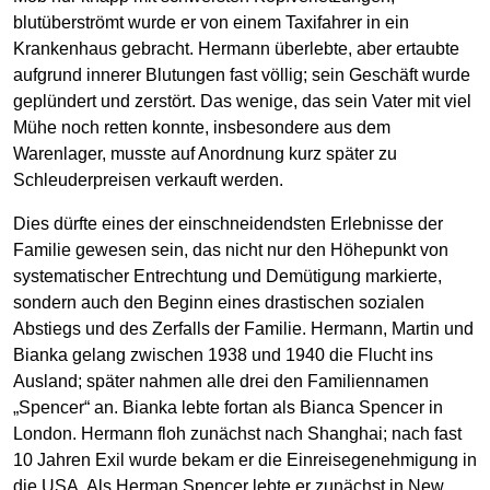
blutüberströmt wurde er von einem Taxifahrer in ein
Krankenhaus gebracht. Hermann überlebte, aber ertaubte
aufgrund innerer Blutungen fast völlig; sein Geschäft wurde
geplündert und zerstört. Das wenige, das sein Vater mit viel
Mühe noch retten konnte, insbesondere aus dem
Warenlager, musste auf Anordnung kurz später zu
Schleuderpreisen verkauft werden.
Dies dürfte eines der einschneidendsten Erlebnisse der
Familie gewesen sein, das nicht nur den Höhepunkt von
systematischer Entrechtung und Demütigung markierte,
sondern auch den Beginn eines drastischen sozialen
Abstiegs und des Zerfalls der Familie. Hermann, Martin und
Bianka gelang zwischen 1938 und 1940 die Flucht ins
Ausland; später nahmen alle drei den Familiennamen
„Spencer“ an. Bianka lebte fortan als Bianca Spencer in
London. Hermann floh zunächst nach Shanghai; nach fast
10 Jahren Exil wurde bekam er die Einreisegenehmigung in
die USA. Als Herman Spencer lebte er zunächst in New