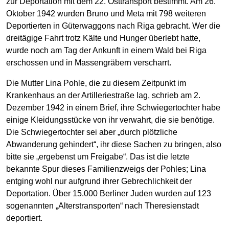
zur Deportation mit dem 22. Osttransport bestimmt. Am 26.
Oktober 1942 wurden Bruno und Meta mit 798 weiteren
Deportierten in Güterwaggons nach Riga gebracht. Wer die
dreitägige Fahrt trotz Kälte und Hunger überlebt hatte,
wurde noch am Tag der Ankunft in einem Wald bei Riga
erschossen und in Massengräbern verscharrt.
Die Mutter Lina Pohle, die zu diesem Zeitpunkt im
Krankenhaus an der Artilleriestraße lag, schrieb am 2.
Dezember 1942 in einem Brief, ihre Schwiegertochter habe
einige Kleidungsstücke von ihr verwahrt, die sie benötige.
Die Schwiegertochter sei aber „durch plötzliche
Abwanderung gehindert“, ihr diese Sachen zu bringen, also
bitte sie „ergebenst um Freigabe“. Das ist die letzte
bekannte Spur dieses Familienzweigs der Pohles; Lina
entging wohl nur aufgrund ihrer Gebrechlichkeit der
Deportation. Über 15.000 Berliner Juden wurden auf 123
sogenannten „Alterstransporten“ nach Theresienstadt
deportiert.