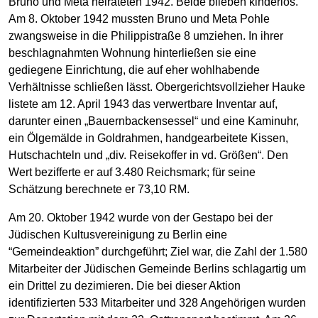
Bruno und Meta heirateten 1942. Beide blieben kinderlos.
Am 8. Oktober 1942 mussten Bruno und Meta Pohle
zwangsweise in die Philippistraße 8 umziehen. In ihrer
beschlagnahmten Wohnung hinterließen sie eine
gediegene Einrichtung, die auf eher wohlhabende
Verhältnisse schließen lässt. Obergerichtsvollzieher Hauke
listete am 12. April 1943 das verwertbare Inventar auf,
darunter einen „Bauernbackensessel“ und eine Kaminuhr,
ein Ölgemälde in Goldrahmen, handgearbeitete Kissen,
Hutschachteln und „div. Reisekoffer in vd. Größen“. Den
Wert bezifferte er auf 3.480 Reichsmark; für seine
Schätzung berechnete er 73,10 RM.
Am 20. Oktober 1942 wurde von der Gestapo bei der
Jüdischen Kultusvereinigung zu Berlin eine
“Gemeindeaktion” durchgeführt; Ziel war, die Zahl der 1.580
Mitarbeiter der Jüdischen Gemeinde Berlins schlagartig um
ein Drittel zu dezimieren. Die bei dieser Aktion
identifizierten 533 Mitarbeiter und 328 Angehörigen wurden