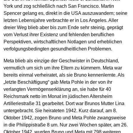
York und zog schließlich nach San Francisco. Martin
Spencer gelang es, direkt in die USA auszuwandern; seine
letzten Lebensjahre verbrachte er in Los Angeles. Aller
dreier Weg blieb aber bis zum Ende sehr steinig, geprägt
vom Verlust ihrer Existenz und fehlenden beruflichen
Perspektiven, wirtschaftlichen Notlagen und erheblichen
verfolgungsbedingten gesundheitlichen Problemen.
Meta blieb als einzige der Geschwister in Deutschland,
vermutlich um sich um ihre Eltern zu kümmern. Meta war
bereits einmal verheiratet, als sie Bruno kennenlernte. Als
„letzte Beschäftigung“ gab Meta Pohle in der von ihr
verlangten Vermögenserklärung an, sie habe für 40
Reichsmark netto im Monat im jüdischen Altersheim
Artilleriestraße 31 gearbeitet. Dort war Brunos Mutter Lina
untergebracht. Sie heirateten 1942. Kurz darauf, am 8.
Oktober 1942, zogen Bruno und Meta Pohle zwangsweise
in die Philippistraße 8 um. Nur zwei Wochen später, am 26.
Oktober 1942, wurden Bruno und Meta mit 798 weiteren