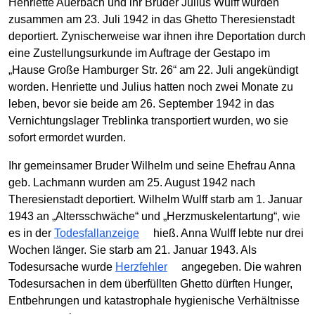
Henriette Auerbach und ihr Bruder Julius Wulff wurden
zusammen am 23. Juli 1942 in das Ghetto Theresienstadt
deportiert. Zynischerweise war ihnen ihre Deportation durch
eine Zustellungsurkunde im Auftrage der Gestapo im
„Hause Große Hamburger Str. 26“ am 22. Juli angekündigt
worden. Henriette und Julius hatten noch zwei Monate zu
leben, bevor sie beide am 26. September 1942 in das
Vernichtungslager Treblinka transportiert wurden, wo sie
sofort ermordet wurden.
Ihr gemeinsamer Bruder Wilhelm und seine Ehefrau Anna
geb. Lachmann wurden am 25. August 1942 nach
Theresienstadt deportiert. Wilhelm Wulff starb am 1. Januar
1943 an „Altersschwäche“ und „Herzmuskelentartung“, wie
es in der
Todesfallanzeige
hieß. Anna Wulff lebte nur drei
Wochen länger. Sie starb am 21. Januar 1943. Als
Todesursache wurde
Herzfehler
angegeben. Die wahren
Todesursachen in dem überfüllten Ghetto dürften Hunger,
Entbehrungen und katastrophale hygienische Verhältnisse