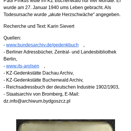
Paul Pinkus lebte im KZ Buchenwald nur vier Monate. Er
wurde am 27. Januar 1940 ums Leben gebracht. Als
Todesursache wurde „akute Herzschwäche“ angegeben.
Recherche und Text: Karin Sievert
Quellen:
-
www.bundesarchiv.de/gedenkbuch
,
- Berliner Adressbücher, Zentral- und Landesbibliothek
Berlin,
-
www.its-arolsen
,
- KZ-Gedenkstätte Dachau Archiv,
- KZ-Gedenkstätte Buchenwald Archiv,
- Reichsadressbuch der deutschen Industrie 1902/1903,
- Staatsarchiv von Bromberg, E-Mail:
dz.info@archiwum.bydgoszcz.pl