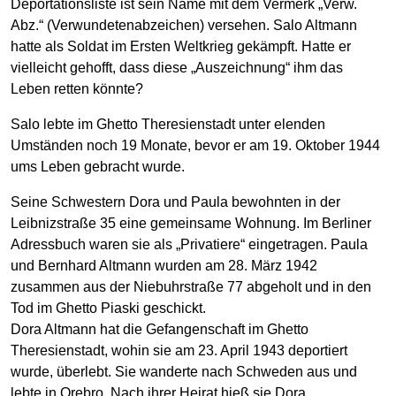
Deportationsliste ist sein Name mit dem Vermerk „Verw.
Abz.“ (Verwundetenabzeichen) versehen. Salo Altmann
hatte als Soldat im Ersten Weltkrieg gekämpft. Hatte er
vielleicht gehofft, dass diese „Auszeichnung“ ihm das
Leben retten könnte?
Salo lebte im Ghetto Theresienstadt unter elenden
Umständen noch 19 Monate, bevor er am 19. Oktober 1944
ums Leben gebracht wurde.
Seine Schwestern Dora und Paula bewohnten in der
Leibnizstraße 35 eine gemeinsame Wohnung. Im Berliner
Adressbuch waren sie als „Privatiere“ eingetragen. Paula
und Bernhard Altmann wurden am 28. März 1942
zusammen aus der Niebuhrstraße 77 abgeholt und in den
Tod im Ghetto Piaski geschickt.
Dora Altmann hat die Gefangenschaft im Ghetto
Theresienstadt, wohin sie am 23. April 1943 deportiert
wurde, überlebt. Sie wanderte nach Schweden aus und
lebte in Orebro. Nach ihrer Heirat hieß sie Dora