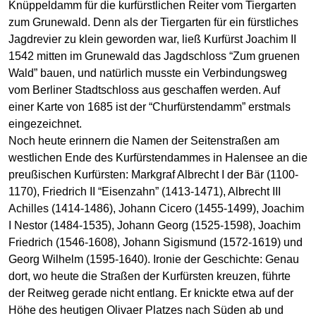
Knüppeldamm für die kurfürstlichen Reiter vom Tiergarten
zum Grunewald. Denn als der Tiergarten für ein fürstliches
Jagdrevier zu klein geworden war, ließ Kurfürst Joachim II
1542 mitten im Grunewald das Jagdschloss “Zum gruenen
Wald” bauen, und natürlich musste ein Verbindungsweg
vom Berliner Stadtschloss aus geschaffen werden. Auf
einer Karte von 1685 ist der “Churfürstendamm” erstmals
eingezeichnet.
Noch heute erinnern die Namen der Seitenstraßen am
westlichen Ende des Kurfürstendammes in Halensee an die
preußischen Kurfürsten: Markgraf Albrecht I der Bär (1100-
1170), Friedrich II “Eisenzahn” (1413-1471), Albrecht III
Achilles (1414-1486), Johann Cicero (1455-1499), Joachim
I Nestor (1484-1535), Johann Georg (1525-1598), Joachim
Friedrich (1546-1608), Johann Sigismund (1572-1619) und
Georg Wilhelm (1595-1640). Ironie der Geschichte: Genau
dort, wo heute die Straßen der Kurfürsten kreuzen, führte
der Reitweg gerade nicht entlang. Er knickte etwa auf der
Höhe des heutigen Olivaer Platzes nach Süden ab und