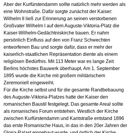
Aber der Kurfürstendamm sollte natürlich mehr werden als
eine Wohnstraße. Dafür sorgte zunächst der Kaiser:
Wilhelm II ließ zur Erinnerung an seinen verstorbenen
Großvater Wilhelm I auf dem Auguste-Viktoria-Platz die
Kaiser-Wilhelm-Gedächtniskirche bauen. Er nahm
persönlich Einfluss auf den von Franz Schwechten
entworfenen Bau und sorgte dafür, dass er mehr der
kaiserlich-staatlichen Repräsentation diente als einem
religiösen Bedürfnis. Mit 113 Meter war es lange Zeit
Berlins höchstes Bauwerk überhaupt. Am 1. September
1895 wurde die Kirche mit großem militärischem
Zeremoniell eingeweiht.
Für die Kirche selbst und für die gesamte Randbebauung
des Auguste-Viktoria-Platzes hatte der Kaiser den
romanischen Baustil festgelegt. Das gesamte Areal sollte
als romanisches Forum entstehen. Westlich der Kirche
zwischen Kurfürstendamm und Kantstraße entstand 1896
das erste Romanische Haus, in das in den 20er Jahren der
Gloria-Palast eingebaut wurde, und östlich der Kirche