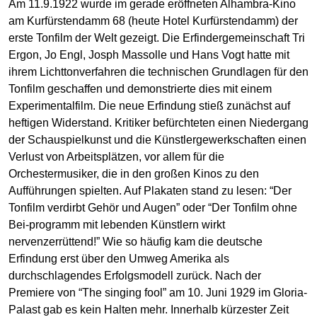
Am 11.9.1922 wurde im gerade eröffneten Alhambra-Kino
am Kurfürstendamm 68 (heute Hotel Kurfürstendamm) der
erste Tonfilm der Welt gezeigt. Die Erfindergemeinschaft Tri
Ergon, Jo Engl, Josph Massolle und Hans Vogt hatte mit
ihrem Lichttonverfahren die technischen Grundlagen für den
Tonfilm geschaffen und demonstrierte dies mit einem
Experimentalfilm. Die neue Erfindung stieß zunächst auf
heftigen Widerstand. Kritiker befürchteten einen Niedergang
der Schauspielkunst und die Künstlergewerkschaften einen
Verlust von Arbeitsplätzen, vor allem für die
Orchestermusiker, die in den großen Kinos zu den
Aufführungen spielten. Auf Plakaten stand zu lesen: “Der
Tonfilm verdirbt Gehör und Augen” oder “Der Tonfilm ohne
Bei-programm mit lebenden Künstlern wirkt
nervenzerrüttend!” Wie so häufig kam die deutsche
Erfindung erst über den Umweg Amerika als
durchschlagendes Erfolgsmodell zurück. Nach der
Premiere von “The singing fool” am 10. Juni 1929 im Gloria-
Palast gab es kein Halten mehr. Innerhalb kürzester Zeit