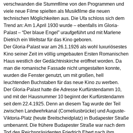
verschwanden die Stummfilme von den Programmen und
viele neue Filme spielten als Musikfilme die neuen
technischen Möglichkeiten aus. Die Ufa schloss sich dem
Trend an: Am 1.April 1930 wurde – ebenfalls im Gloria-
Palast – “Der blaue Engel” uraufgeführt und mit Marlene
Dietrich ein Weltstar für das Kino geboren.
Der Gloria-Palast war am 26.1.1926 als wohl luxuriösestes
Kino seiner Zeit im völlig umgebauten Ersten Romanischen
Haus westlich der Gedächtniskirche eröffnet worden. Da
man die romanische Fassade nicht umgestalten konnte,
wurden die Fenster genutzt, um mit großen, hell
leuchtenden Buchstaben für das neue Kino zu werben.
Der Gloria-Palast hatte die Adresse Kurfürstendamm 10,
und mit der Hausnummer 10 beginnt der Kurfürstendamm
seit dem 22.4.1925. Denn an diesem Tag wurde der Teil
zwischen Landwehrkanal (Corneliusbrücke) und Auguste-
Viktoria-Platz (heute Breitscheidplatz) in Budapester Straße
umbenannt. Die frühere Budapester Straße war nach dem
Tod des Reichspräsidenten Friedrich Ebert nach ihm