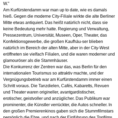
W.”
Am Kurfürstendamm war man up to date, wie es damals
hieß. Gegen die moderne City-Filiale wirkte die alte Berliner
Mitte etwas antiquiert. Das heißt natürlich nicht, dass sie
keine Bedeutung mehr hatte. Regierung und Verwaltung,
Pressezentrum, Universität, Museen, Oper, Theater, das
Konfektionsgewerbe, die großen Kaufhäu-ser blieben
natürlich im Bereich der alten Mitte, aber in der City-West
eröffneten sie vielfach Filialen, und die waren moderner und
glamouröser als die Stammhäuser.
Die Konkurrenz der Zentren war das, was Berlin für den
internationalen Tourismus so attraktiv machte, und der
Vergnügungsbetrieb war am Kurfürstendamm immer einen
Schritt voraus. Die Tanzdielen, Cafés, Kabaretts, Revuen
und Theater waren origineller, avantgardistischer,
erotischer, geistvoller und anzüglicher. Das Publikum war
prominenter, die Künstler verrückter, die Autos schneller. In
den großen Premierenkinos gaben sich die Stummfilmstars
persönlich die Ehre, und nach der Einführung des Tonfilms