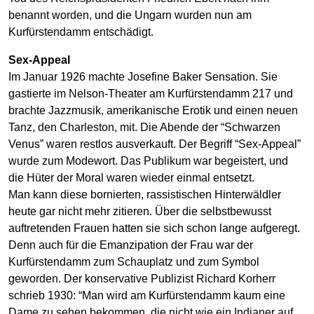
benannt worden, und die Ungarn wurden nun am
Kurfürstendamm entschädigt.
Sex-Appeal
Im Januar 1926 machte Josefine Baker Sensation. Sie
gastierte im Nelson-Theater am Kurfürstendamm 217 und
brachte Jazzmusik, amerikanische Erotik und einen neuen
Tanz, den Charleston, mit. Die Abende der “Schwarzen
Venus” waren restlos ausverkauft. Der Begriff “Sex-Appeal”
wurde zum Modewort. Das Publikum war begeistert, und
die Hüter der Moral waren wieder einmal entsetzt.
Man kann diese bornierten, rassistischen Hinterwäldler
heute gar nicht mehr zitieren. Über die selbstbewusst
auftretenden Frauen hatten sie sich schon lange aufgeregt.
Denn auch für die Emanzipation der Frau war der
Kurfürstendamm zum Schauplatz und zum Symbol
geworden. Der konservative Publizist Richard Korherr
schrieb 1930: “Man wird am Kurfürstendamm kaum eine
Dame zu sehen bekommen, die nicht wie ein Indianer auf