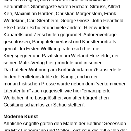
Berühmtheit. Stammgäste waren Richard Strauss, Alfred
Kerr, Maximilian Harden, Christian Morgenstern, Frank
Wedekind, Carl Sternheim, George Grosz, John Heartfield,
Else Lasker-Schüler und viele andere. Hier wurden
Kabaretts und Zeitschriften gegründet, Autorenverträge
geschlossen, Pamphlete verfasst und Künstlerportraits
gemalt. Im Ersten Weltkrieg trafen sich hier die
Kriegsgegner und Pazifisten um Wieland Herzfelde, der
seinen Malik-Verlag hier gründete und in seiner
Dachatelier-Wohnung am Kurfürstendamm 76 ansiedelte.
In den Feuilletons tobte der Kampf, und in der
monarchistischen Presse wurde neben dem “verkommenen
Literatentum” auch gegeiselt, wie hier “emanzipierte
Weibchen ihre Losgelöstheit von aller bürgerlichen
Gesittung schamlos zur Schau stellten”.
Moderne Kunst
Ähnliche Angriffe galten den Malern der Berliner Secession
um Max Liebermann und Walter Leistikow, die 1905 von der