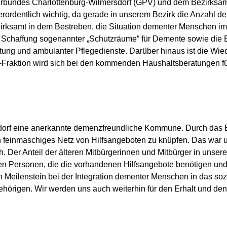
Verbundes Charlottenburg-Wilmersdorf (GPV) und dem Bezirksam
erordentlich wichtig, da gerade in unserem Bezirk die Anzahl
irksamt in dem Bestreben, die Situation dementer Menschen im 
zur Schaffung sogenannter „Schutzräume“ für Demente sowie die 
ung und ambulanter Pflegedienste. Darüber hinaus ist die Wied
-Fraktion wird sich bei den kommenden Haushaltsberatungen f
sdorf eine anerkannte demenzfreundliche Kommune. Durch das E
n feinmaschiges Netz von Hilfsangeboten zu knüpfen. Das war u
ch. Der Anteil der älteren Mitbürgerinnen und Mitbürger in unser
en Personen, die die vorhandenen Hilfsangebote benötigen und 
in Meilenstein bei der Integration dementer Menschen in das so
gehörigen. Wir werden uns auch weiterhin für den Erhalt und d