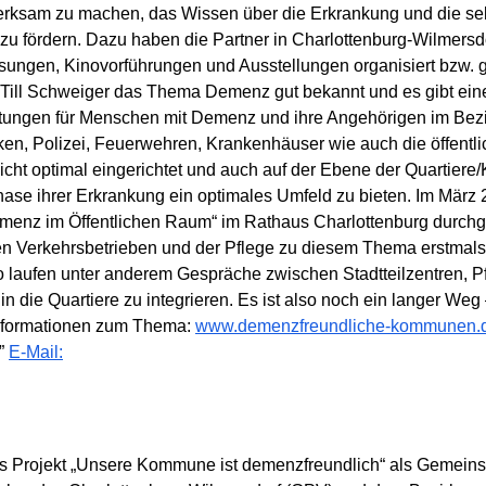
merksam zu machen, das Wissen über die Erkrankung und die sel
 fördern. Dazu haben die Partner in Charlottenburg-Wilmersdo
ungen, Kinovorführungen und Ausstellungen organisiert bzw. gef
it Till Schweiger das Thema Demenz gut bekannt und es gibt ei
ltungen für Menschen mit Demenz und ihre Angehörigen im Bezi
n, Polizei, Feuerwehren, Krankenhäuser wie auch die öffentlic
ht optimal eingerichtet und auch auf der Ebene der Quartiere/
se ihrer Erkrankung ein optimales Umfeld zu bieten. Im März 
enz im Öffentlichen Raum“ im Rathaus Charlottenburg durchgefü
en Verkehrsbetrieben und der Pflege zu diesem Thema erstm
laufen unter anderem Gespräche zwischen Stadtteilzentren, P
in die Quartiere zu integrieren. Es ist also noch ein langer We
 Informationen zum Thema:
www.demenzfreundliche-kommunen.
,”
E-Mail:
das Projekt „Unsere Kommune ist demenzfreundlich“ als Gemeins