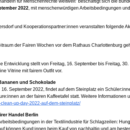
airhandeln für Menschenrechte weltweit” beschäftigt sich die b
eptember 2022
, mit menschenwürdigen Arbeitsbedingungen und 
rsdorf und Kooperationspartner:innen veranstalten folgende 
eitraum der Fairen Wochen vor dem Rathaus Charlottenburg geh
ge Entwicklung stellt von Freitag, 16. September bis Freitag, 3
Vitrine mit fairem Outfit vor.
 Bananen und Schokolade
16. September 2022, findet auf dem Steinplatz ein Schüler:i
:innen an der fairen Kaffeetafel statt. Weitere Informationen u
d-clean-up-day-2022-auf-dem-steinplatz/
rer Handel Berlin
rbeitsbedingungen in der Textilindustrie für Schlagzeilen: Hu
uf können Kund:innen beim Kauf von nachhaltig und am besten f