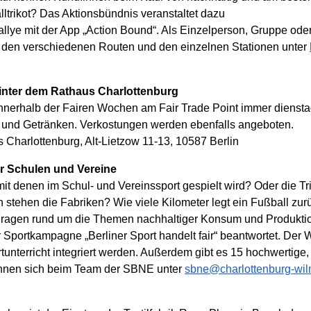
trikot? Das Aktionsbündnis veranstaltet dazu
allye mit der App „Action Bound“. Als Einzelperson, Gruppe ode
u den verschiedenen Routen und den einzelnen Stationen unter
inter dem Rathaus Charlottenburg
nnerhalb der Fairen Wochen am Fair Trade Point immer diensta
ln und Getränken. Verkostungen werden ebenfalls angeboten.
 Charlottenburg, Alt-Lietzow 11-13, 10587 Berlin
ür Schulen und Vereine
it denen im Schul- und Vereinssport gespielt wird? Oder die T
 stehen die Fabriken? Wie viele Kilometer legt ein Fußball zurü
Fragen rund um die Themen nachhaltiger Konsum und Produktion
Sportkampagne „Berliner Sport handelt fair“ beantwortet. Der 
tunterricht integriert werden. Außerdem gibt es 15 hochwertige,
önnen sich beim Team der SBNE unter
sbne@charlottenburg-wil