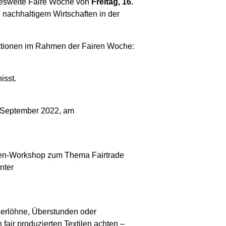
undesweite Faire Woche von
Freitag, 16.
nachhaltigem Wirtschaften in der
Aktionen im Rahmen der Fairen Woche:
isst.
0. September 2022, am
nnen-Workshop zum Thema Fairtrade
nter
ngerlöhne, Überstunden oder
air produzierten Textilen achten –