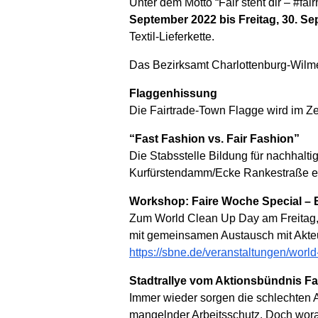
Unter dem Motto “Fair steht dir – #f
September 2022 bis Freitag, 30. S
Textil-Lieferkette.
Das Bezirksamt Charlottenburg-Wilme
Flaggenhissung
Die Fairtrade-Town Flagge wird im Z
“Fast Fashion vs. Fair Fashion”
Die Stabsstelle Bildung für nachhalti
Kurfürstendamm/Ecke Rankestraße eine 
Workshop: Faire Woche Special –
Zum World Clean Up Day am Freitag, 
mit gemeinsamen Austausch mit Akteure
https://sbne.de/veranstaltungen/worl
Stadtrallye vom Aktionsbündnis Fai
Immer wieder sorgen die schlechten A
mangelnder Arbeitsschutz. Doch wora