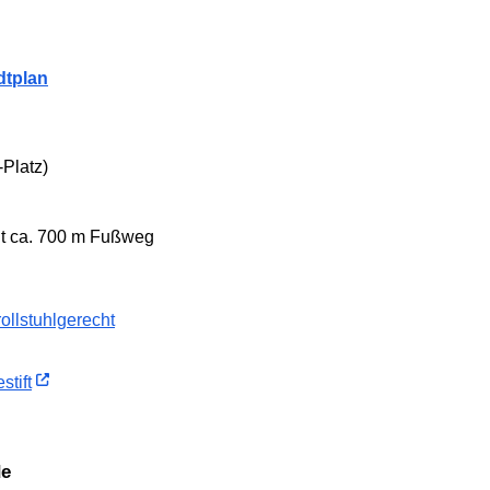
dtplan
-Platz)
it ca. 700 m Fußweg
llstuhlgerecht
stift
de