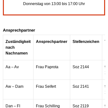
Donnerstag von 13:00 bis 17:00 Uhr
Ansprechpartner
Zuständigkeit
Ansprechpartner
Stellenzeichen
T
nach
Nachnamen
Aa – Av
Frau Paprota
Soz 2144
9
1
Aw – Dam
Frau Seifert
Soz 2141
9
1
Dan – Fl
Frau Schilling
Soz 2119
9