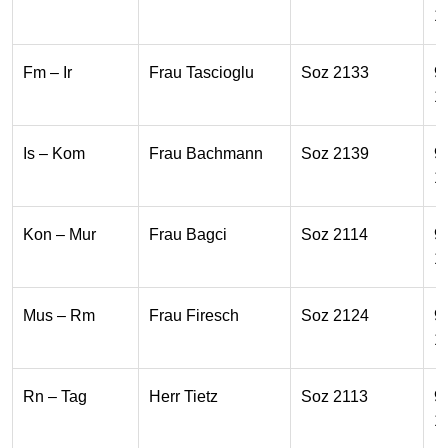
1
Fm – Ir
Frau Tascioglu
Soz 2133
9
1
Is – Kom
Frau Bachmann
Soz 2139
9
1
Kon – Mur
Frau Bagci
Soz 2114
9
1
Mus – Rm
Frau Firesch
Soz 2124
9
1
Rn – Tag
Herr Tietz
Soz 2113
9
1