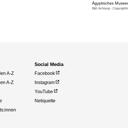
Ägyptisches Museeu
Bild: Achtung - Copyright
Social Media
den A-Z
Facebook
gen A-Z
Instagram
YouTube
te
Netiquette
ts:innen