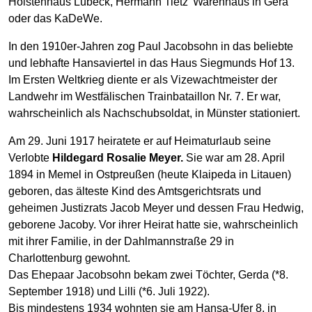
Holstenhaus Lübeck, Hermann Tietz’ Warenhaus in Gera
oder das KaDeWe.
In den 1910er-Jahren zog Paul Jacobsohn in das beliebte
und lebhafte Hansaviertel in das Haus Siegmunds Hof 13.
Im Ersten Weltkrieg diente er als Vizewachtmeister der
Landwehr im Westfälischen Trainbataillon Nr. 7. Er war,
wahrscheinlich als Nachschubsoldat, in Münster stationiert.
Am 29. Juni 1917 heiratete er auf Heimaturlaub seine
Verlobte
Hildegard Rosalie Meyer.
Sie war am 28. April
1894 in Memel in Ostpreußen (heute Klaipeda in Litauen)
geboren, das älteste Kind des Amtsgerichtsrats und
geheimen Justizrats Jacob Meyer und dessen Frau Hedwig,
geborene Jacoby. Vor ihrer Heirat hatte sie, wahrscheinlich
mit ihrer Familie, in der Dahlmannstraße 29 in
Charlottenburg gewohnt.
Das Ehepaar Jacobsohn bekam zwei Töchter, Gerda (*8.
September 1918) und Lilli (*6. Juli 1922).
Bis mindestens 1934 wohnten sie am Hansa-Ufer 8, in