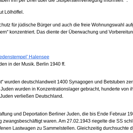
aben ihn per Brief über die Stolpersteinverlegung informiert
.
 Lölhöffel.
schutz für jüdische Bürger und auch die freie Wohnungswahl au
ern“ konzentriert. Das diente der Überwachung und Vorbereitu
iedenstempel’ Halensee
en in der Musik. Berlin 1940 ff.
 wurden deutschlandweit 1400 Synagogen und Betstuben zerst
uden wurden in Konzentrationslager gebracht, hunderte von i
0 Juden verließen Deutschland.
aftung und Deportation Berliner Juden, die bis Ende Februar 1
g zwangsbeschäftigt waren. Am 27.02.1943 riegelte die SS schl
f offenen Lastwagen zu Sammelstellen. Gleichzeitig durchsucht