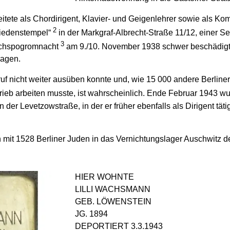
ete als Chordirigent, Klavier- und Geigenlehrer sowie als Kom
2
riedenstempel“
in der Markgraf-Albrecht-Straße 11/12, einer S
3
ichspogromnacht
am 9./10. November 1938 schwer beschädigt 
ragen.
nicht weiter ausüben konnte und, wie 15 000 andere Berliner
ieb arbeiten musste, ist wahrscheinlich. Ende Februar 1943 wu
er Levetzowstraße, in der er früher ebenfalls als Dirigent täti
it 1528 Berliner Juden in das Vernichtungslager Auschwitz dep
HIER WOHNTE
LILLI WACHSMANN
GEB. LÖWENSTEIN
JG. 1894
DEPORTIERT 3.3.1943