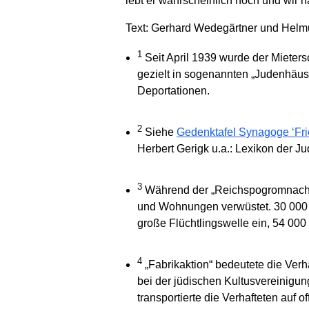
lebt er wahrscheinlich noch und wir h
Text: Gerhard Wedegärtner und Helmut
1
Seit April 1939 wurde der Mieter
gezielt in sogenannten „Judenhäus
Deportationen.
2
Siehe
Gedenktafel Synagoge ‘Fr
Herbert Gerigk u.a.: Lexikon der Jud
3
Während der „Reichspogromnacht“
und Wohnungen verwüstet. 30 000 J
große Flüchtlingswelle ein, 54 00
4
„Fabrikaktion“ bedeutete die Verh
bei der jüdischen Kultusvereinigun
transportierte die Verhafteten au