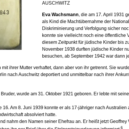
AUSCHWITZ
Eva Wachsmann
, die am 17. April 1931 g
als Kind die Machtübernahme der National
Diskriminierung und Verfolgung sicher noch
konnte sie vielleicht noch eine öffentlich
diesem Zeitpunkt für jüdische Kinder bis z
November 1938 durften jüdische Kinder nu
besuchen, ab September 1942 war dann jeg
t ihrer Mutter verhaftet, dann aber von ihr getrennt. Sie wur
n nach Auschwitz deportiert und unmittelbar nach ihrer Ankun
 Bruder, wurde am 31. Oktober 1921 geboren. Er lebte mit sein
 16. Am 8. Juni 1939 konnte er als 17-jähriger nach Australien
wirtschaft absolviert hatte.
 und nahm den Namen seiner Ehefrau an. Er heißt jetzt Geoffr
6