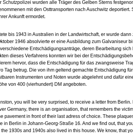
er Schutzpolizei wurden alle Träger des Gelben Sterns festge
genommenen mit den Osttransporten nach Auschwitz deportiert.
ihrer Ankunft ermordet.
e bis 1943 in Australien in der Landwirtschaft, er wurde dann
ktober 1946 absolvierte er eine Ausbildung zum Galvaniseur bi
verschiedene Entschädigungsanträge, deren Bearbeitung sich 
Akten dieses Verfahrens konnten wir bei der Entschädigungsbeh
derem hervor, dass die Entschädigung für das zwangsweise Tra
ro Tag betrug. Die von ihm geltend gemachte Entschädigung f
ostbaren Instrumenten und Noten wurde abgelehnt und dafür ei
öhe von 400 (vierhundert) DM angeboten.
ton, you will be very surprised, to receive a letter from Berlin.
 over Germany, there is an organisation, that remembers the victi
e pavement in front of their last adress of choice. These pl
ve in Berlin in Johann-Georg-Straße 16. And we find out, that you
the 1930s and 1940s also lived in this house. We know, that yo