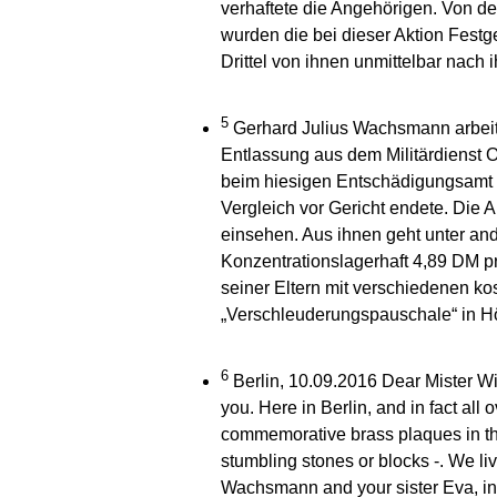
verhaftete die Angehörigen. Von d
wurden die bei dieser Aktion Fest
Drittel von ihnen unmittelbar nach 
5
Gerhard Julius Wachsmann arbeitet
Entlassung aus dem Militärdienst O
beim hiesigen Entschädigungsamt 
Vergleich vor Gericht endete. Die 
einsehen. Aus ihnen geht unter an
Konzentrationslagerhaft 4,89 DM p
seiner Eltern mit verschiedenen k
„Verschleuderungspauschale“ in H
6
Berlin, 10.09.2016 Dear Mister Wins
you. Here in Berlin, and in fact all
commemorative brass plaques in th
stumbling stones or blocks -. We li
Wachsmann and your sister Eva, in 