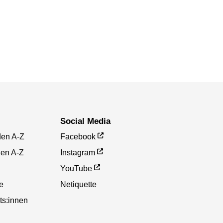
Social Media
den A-Z
Facebook
gen A-Z
Instagram
YouTube
te
Netiquette
ts:innen