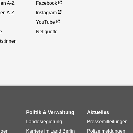
den A-Z
Facebook
gen A-Z
Instagram
YouTube
te
Netiquette
ts:innen
Politik & Verwaltung
Aktuelles
Landesregierung
Pressemitteilungen
ngen
Karriere im Land Berlin
Polizeimeldungen