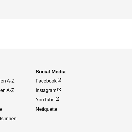
Social Media
den A-Z
Facebook
gen A-Z
Instagram
YouTube
te
Netiquette
ts:innen