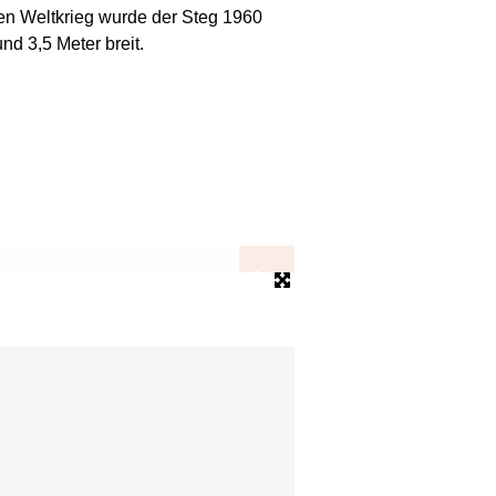
en Weltkrieg wurde der Steg 1960
und 3,5 Meter breit.
Die Sandsteintürme an de
Bild: Bezirksamt