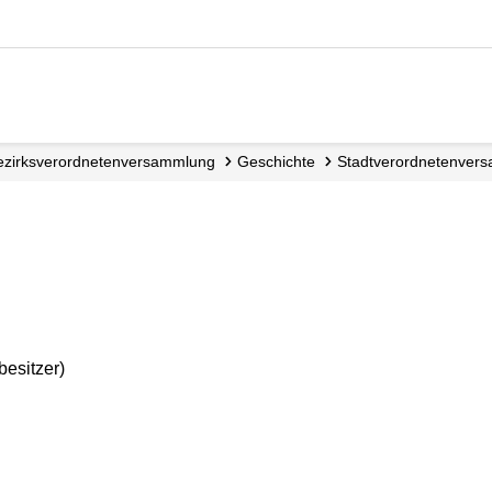
Bezirks­verordneten­versammlung
Geschichte
Stadtverordnetenver
esitzer)