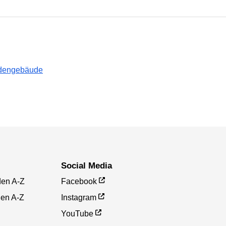
rdengebäude
Social Media
den A-Z
Facebook
gen A-Z
Instagram
YouTube