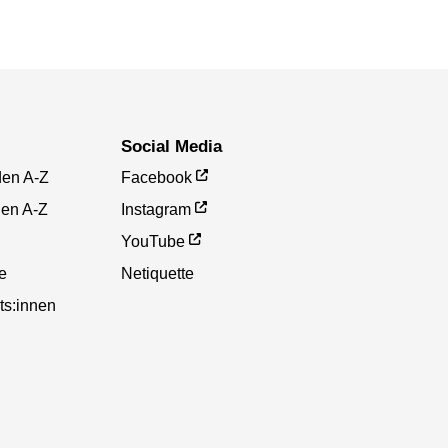
Social Media
den A-Z
Facebook
gen A-Z
Instagram
YouTube
te
Netiquette
ts:innen