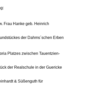
g:
w. Frau Hanke geb. Heinrich
Grundstückes der Dahms´schen Erben
toria Platzes zwischen Tauentzien-
ück der Realschule in der Guericke
einhardt & Süßenguth für