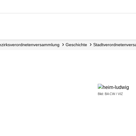
Bezirks­verordneten­versammlung
Geschichte
Stadtverordnetenver
Bild: BA CW / VIZ