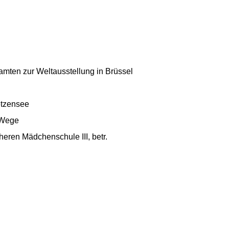
amten zur Weltausstellung in Brüssel
etzensee
 Wege
eren Mädchenschule III, betr.