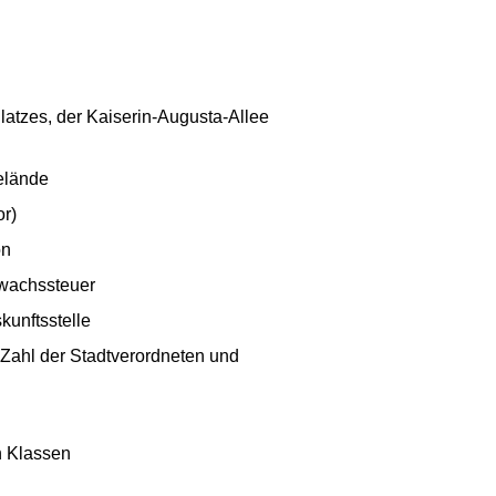
latzes, der Kaiserin-Augusta-Allee
elände
or)
on
uwachssteuer
kunftsstelle
 Zahl der Stadtverordneten und
n Klassen