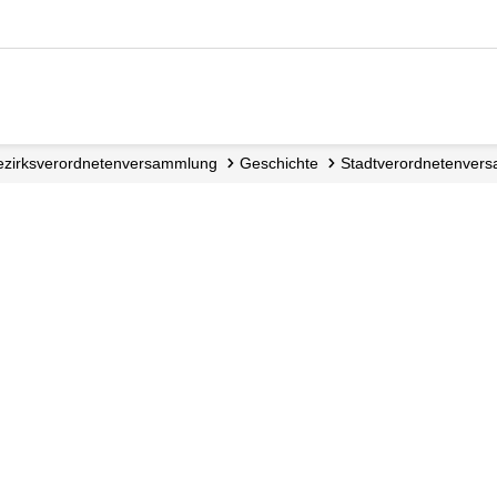
Bezirks­verordneten­versammlung
Geschichte
Stadtverordnetenver