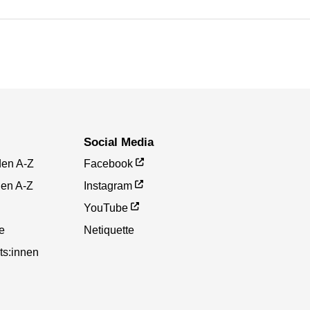
Social Media
den A-Z
Facebook
gen A-Z
Instagram
YouTube
te
Netiquette
ts:innen