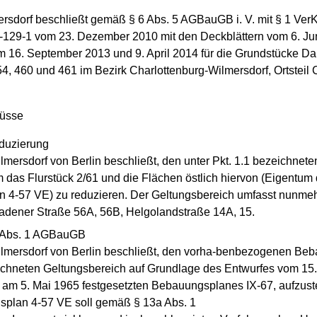
rsdorf beschließt gemäß § 6 Abs. 5 AGBauGB i. V. mit § 1 Ver
129-1 vom 23. Dezember 2010 mit den Deckblättern vom 6. Jun
m 16. September 2013 und 9. April 2014 für die Grundstücke Dar
454, 460 und 461 im Bezirk Charlottenburg-Wilmersdorf, Ortstei
lüsse
eduzierung
mersdorf von Berlin beschließt, den unter Pkt. 1.1 bezeichnet
das Flurstück 2/61 und die Flächen östlich hiervon (Eigentum
 4-57 VE) zu reduzieren. Der Geltungsbereich umfasst nunmeh
adener Straße 56A, 56B, Helgolandstraße 14A, 15.
6 Abs. 1 AGBauGB
ilmersdorf von Berlin beschließt, den vorha-benbezogenen B
ichneten Geltungsbereich auf Grundlage des Entwurfes vom 15. A
am 5. Mai 1965 festgesetzten Bebauungsplanes IX-67, aufzuste
plan 4-57 VE soll gemäß § 13a Abs. 1