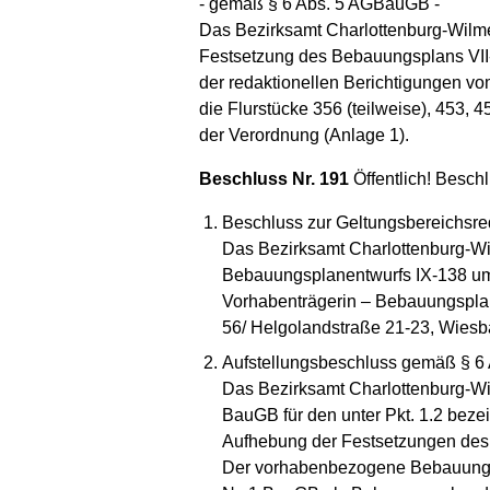
- gemäß § 6 Abs. 5 AGBauGB -
Das Bezirksamt Charlottenburg-Wilme
Festsetzung des Bebauungsplans VII-
der redaktionellen Berichtigungen vo
die Flurstücke 356 (teilweise), 453, 
der Verordnung (Anlage 1).
Beschluss Nr. 191
Öffentlich! Besch
Beschluss zur Geltungsbereichsr
Das Bezirksamt Charlottenburg-Wil
Bebauungsplanentwurfs IX-138 um 
Vorhabenträgerin – Bebauungsplan
56/ Helgolandstraße 21-23, Wiesb
Aufstellungsbeschluss gemäß § 
Das Bezirksamt Charlottenburg-W
BauGB für den unter Pkt. 1.2 beze
Aufhebung der Festsetzungen des 
Der vorhabenbezogene Bebauungs