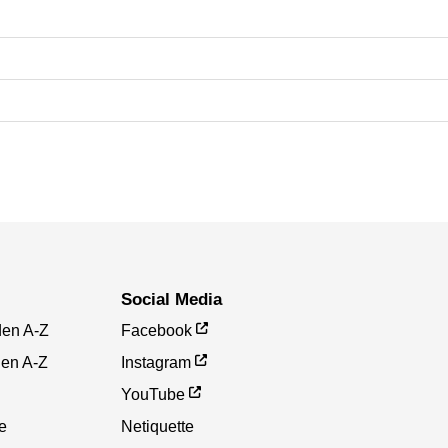
Social Media
den A-Z
Facebook
gen A-Z
Instagram
YouTube
te
Netiquette