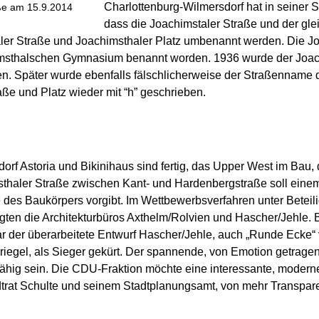
Charlottenburg-Wilmersdorf hat in seiner 
ße am 15.9.2014
dass die Joachimstaler Straße und der gle
aler Straße und Joachimsthaler Platz umbenannt werden. Die J
imsthalschen Gymnasium benannt worden. 1936 wurde der Joach
ben. Später wurde ebenfalls fälschlicherweise der Straßenname
e und Platz wieder mit “h” geschrieben.
dorf Astoria und Bikinihaus sind fertig, das Upper West im Bau,
thaler Straße zwischen Kant- und Hardenbergstraße soll einem
es Baukörpers vorgibt. Im Wettbewerbsverfahren unter Beteili
ten die Architekturbüros Axthelm/Rolvien und Hascher/Jehle. Be
r der überarbeitete Entwurf Hascher/Jehle, auch „Runde Ecke“ 
egel, als Sieger gekürt. Der spannende, von Emotion getragen
hig sein. Die CDU-Fraktion möchte eine interessante, moderne 
rat Schulte und seinem Stadtplanungsamt, von mehr Transparen