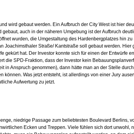
nd wird gebaut werden. Ein Aufbruch der City West ist hier deut
 gebaut, auch in der näheren Umgebung ist der Aufbruch deutlic
röffnet wurden, die Umgestaltung des Hardenbergplatzes hin zu e
ch an Joachimsthaler Straße/ Kantstraße soll gebaut werden. Hier
e gekürt hat. Der Investor konnte sich für einen der Entwürfe 
uert die SPD-Fraktion, dass der Investor kein Bebauungsplanver
Zeit in Anspruch genommen), dann hätte man an der Stelle durc
n können. Was jetzt entsteht, ist allerdings von einer Jury auser
liche Aufwertung zu jetzt.
nge, niedrige Passage zum beliebtesten Boulevard Berlins, vor
irtlichen Ecken und Treppen. Viele fühlen sich dort unwohl, 