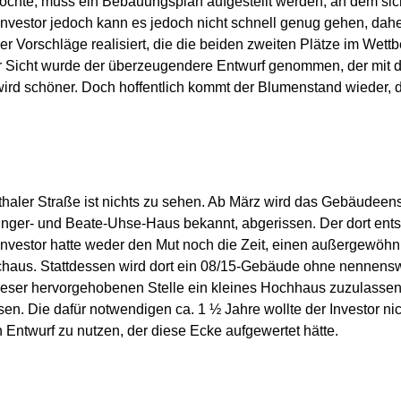
hte, muss ein Bebauungsplan aufgestellt werden, an dem sich
nvestor jedoch kann es jedoch nicht schnell genug gehen, daher 
r Vorschläge realisiert, die die beiden zweiten Plätze im Wet
er Sicht wurde der überzeugendere Entwurf genommen, der mit
 schöner. Doch hoffentlich kommt der Blumenstand wieder, der 
haler Straße ist nichts zu sehen. Ab März wird das Gebäudee
nger- und Beate-Uhse-Haus bekannt, abgerissen. Der dort ent
Investor hatte weder den Mut noch die Zeit, einen außergewöh
chaus. Stattdessen wird dort ein 08/15-Gebäude ohne nennens
ieser hervorgehobenen Stelle ein kleines Hochhaus zuzulassen.
. Die dafür notwendigen ca. 1 ½ Jahre wollte der Investor ni
 Entwurf zu nutzen, der diese Ecke aufgewertet hätte.