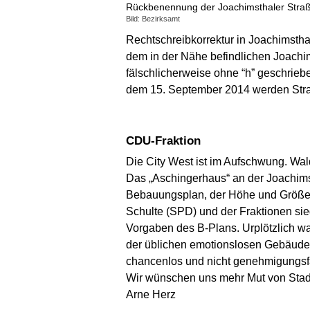
Rückbenennung der Joachimsthaler Stra
Bild: Bezirksamt
Rechtschreibkorrektur in Joachimsth
dem in der Nähe befindlichen Joach
fälschlicherweise ohne “h” geschrie
dem 15. September 2014 werden Straß
CDU-Fraktion
Die City West ist im Aufschwung. Wal
Das „Aschingerhaus“ an der Joachims
Bebauungsplan, der Höhe und Größe d
Schulte (SPD) und der Fraktionen sieg
Vorgaben des B-Plans. Urplötzlich wa
der üblichen emotionslosen Gebäuderi
chancenlos und nicht genehmigungsfä
Wir wünschen uns mehr Mut von Stadt
Arne Herz