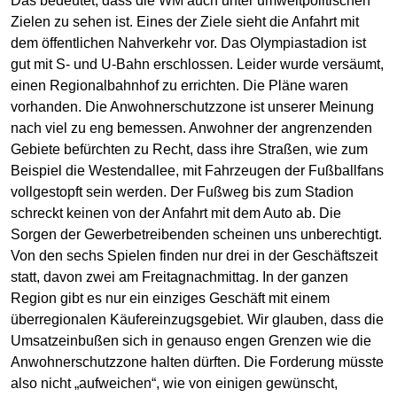
Das bedeutet, dass die WM auch unter umweltpolitischen
Zielen zu sehen ist. Eines der Ziele sieht die Anfahrt mit
dem öffentlichen Nahverkehr vor. Das Olympiastadion ist
gut mit S- und U-Bahn erschlossen. Leider wurde versäumt,
einen Regionalbahnhof zu errichten. Die Pläne waren
vorhanden. Die Anwohnerschutzzone ist unserer Meinung
nach viel zu eng bemessen. Anwohner der angrenzenden
Gebiete befürchten zu Recht, dass ihre Straßen, wie zum
Beispiel die Westendallee, mit Fahrzeugen der Fußballfans
vollgestopft sein werden. Der Fußweg bis zum Stadion
schreckt keinen von der Anfahrt mit dem Auto ab. Die
Sorgen der Gewerbetreibenden scheinen uns unberechtigt.
Von den sechs Spielen finden nur drei in der Geschäftszeit
statt, davon zwei am Freitagnachmittag. In der ganzen
Region gibt es nur ein einziges Geschäft mit einem
überregionalen Käufereinzugsgebiet. Wir glauben, dass die
Umsatzeinbußen sich in genauso engen Grenzen wie die
Anwohnerschutzzone halten dürften. Die Forderung müsste
also nicht „aufweichen“, wie von einigen gewünscht,