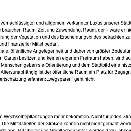
 vernachlässigter und allgemein verkannter Luxus unserer Stadt.
e brauchen Raum, Zeit und Zuwendung. Raum, der – wäre er ni
erung der Vegetation und des Erscheinungsbildes betrachten z
und finanzieller Mittel bedarf.
ziale, öffentliche Angelegenheit und daher von größter Bedeutung f
 Garten besitzen und keinen eigenen Freiraum haben, sind au
Menschen geben sie Orientierung und dem Stadtbild eine histo
Altersunabhängig ist der öffentliche Raum ein Platz für Begegn
ertschätzung erfahren; „wegsparen“ geht nicht!
ine Wechselbepflanzungen mehr bekommen. Nicht für jeden Str
 Die Mittelstreifen der Straßen können nicht mehr gemäht werde
erfolgen. Mitarbeiter des Grünflächenamtes werden dazu „abko