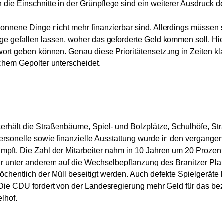
die Einschnitte in der Grünpflege sind ein weiterer Ausdruck d
nnene Dinge nicht mehr finanzierbar sind. Allerdings müssen si
ge gefallen lassen, woher das geforderte Geld kommen soll. H
twort geben können. Genau diese Prioritätensetzung in Zeiten kl
schem Gepolter unterscheidet.
rhält die Straßenbäume, Spiel- und Bolzplätze, Schulhöfe, Str
ersonelle sowie finanzielle Ausstattung wurde in den vergangen
t. Die Zahl der Mitarbeiter nahm in 10 Jahren um 20 Prozent a
unter anderem auf die Wechselbepflanzung des Branitzer Platz
hentlich der Müll beseitigt werden. Auch defekte Spielgeräte 
e CDU fordert von der Landesregierung mehr Geld für das bezirk
lhof.