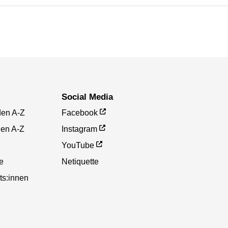
Social Media
den A-Z
Facebook
gen A-Z
Instagram
YouTube
te
Netiquette
ts:innen