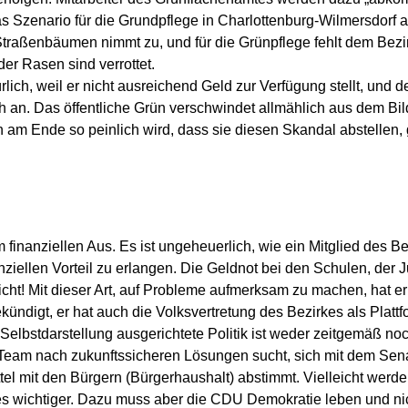
as Szenario für die Grundpflege in Charlottenburg-Wilmersdorf 
traßenbäumen nimmt zu, und für die Grünpflege fehlt dem Bez
er Rasen sind verrottet.
lich, weil er nicht ausreichend Geld zur Verfügung stellt, und d
ch an. Das öffentliche Grün verschwindet allmählich aus dem Bi
n am Ende so peinlich wird, dass sie diesen Skandal abstellen, 
m finanziellen Aus. Es ist ungeheuerlich, wie ein Mitglied des B
ziellen Vorteil zu erlangen. Die Geldnot bei den Schulen, der J
ht! Mit dieser Art, auf Probleme aufmerksam zu machen, hat er n
digt, er hat auch die Volksvertretung des Bezirkes als Plattfo
Selbstdarstellung ausgerichtete Politik ist weder zeitgemäß noch
Team nach zukunftssicheren Lösungen sucht, sich mit dem Senat
l mit den Bürgern (Bürgerhaushalt) abstimmt. Vielleicht werde
 wichtiger. Dazu muss aber die CDU Demokratie leben und nich