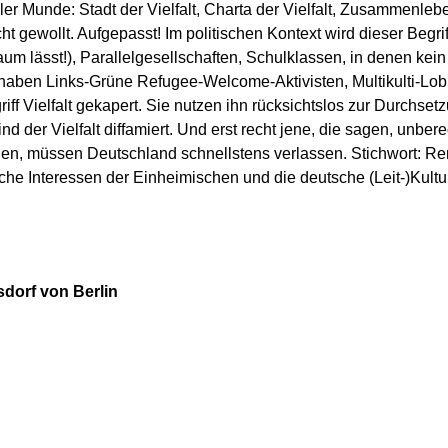
aller Munde: Stadt der Vielfalt, Charta der Vielfalt, Zusammenleben
ht gewollt. Aufgepasst! Im politischen Kontext wird dieser Begri
um lässt!), Parallelgesellschaften, Schulklassen, in denen kei
gst haben Links-Grüne Refugee-Welcome-Aktivisten, Multikulti-Lob
iff Vielfalt gekapert. Sie nutzen ihn rücksichtslos zur Durchset
d der Vielfalt diffamiert. Und erst recht jene, die sagen, unber
en, müssen Deutschland schnellstens verlassen. Stichwort: Rem
liche Interessen der Einheimischen und die deutsche (Leit-)Kultur
dorf von Berlin