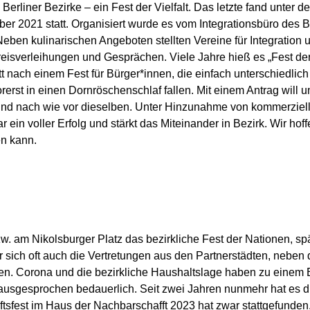
Berliner Bezirke – ein Fest der Vielfalt. Das letzte fand unter 
er 2021 statt. Organisiert wurde es vom Integrationsbüro des
n kulinarischen Angeboten stellten Vereine für Integration u
Preisverleihungen und Gesprächen. Viele Jahre hieß es „Fest de
t nach einem Fest für Bürger*innen, die einfach unterschiedlic
rerst in einen Dornröschenschlaf fallen. Mit einem Antrag will
nd nach wie vor dieselben. Unter Hinzunahme von kommerzielle
r ein voller Erfolg und stärkt das Miteinander in Bezirk. Wir ho
en kann.
. am Nikolsburger Platz das bezirkliche Fest der Nationen, späte
r sich oft auch die Vertretungen aus den Partnerstädten, neben 
nten. Corona und die bezirkliche Haushaltslage haben zu einem B
ausgesprochen bedauerlich. Seit zwei Jahren nunmehr hat es d
tsfest im Haus der Nachbarschafft 2023 hat zwar stattgefunden,