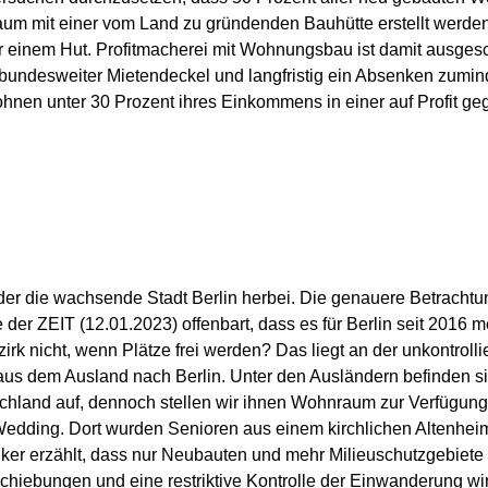
um mit einer vom Land zu gründenden Bauhütte erstellt werde
inem Hut. Profitmacherei mit Wohnungsbau ist damit ausgesch
 bundesweiter Mietendeckel und langfristig ein Absenken zumind
ohnen unter 30 Prozent ihres Einkommens in einer auf Profit ge
eder die wachsende Stadt Berlin herbei. Die genauere Betrachtun
e der ZEIT (12.01.2023) offenbart, dass es für Berlin seit 2016
rk nicht, wenn Plätze frei werden? Das liegt an der unkontroll
aus dem Ausland nach Berlin. Unter den Ausländern befinden si
schland auf, dennoch stellen wir ihnen Wohnraum zur Verfügung
edding. Dort wurden Senioren aus einem kirchlichen Altenheim
iker erzählt, dass nur Neubauten und mehr Milieuschutzgebiete
hiebungen und eine restriktive Kontrolle der Einwanderung wir