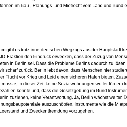
formen im Bau-, Planungs- und Mietrecht vom Land und Bund er
rum gibt es trotz innerdeutschen Wegzugs aus der Hauptstadt
 AfD-Fraktion den Eindruck erwecken, dass der Zuzug von Men
eten in Berlin sei. Dass die Probleme Berlins dadurch zu lösen
ir scharf zurück. Berlin lebt davon, dass Menschen hier studier
r Flucht vor Krieg und Leid einen sicheren Hafen bieten. Zuzu
en musste, in dieser Zeit keine Sozialwohnungen weiter förder
ezahlen konnte und, dass die Gesetzgebung im Bund Instrumen
erlin zuziehen, keine Verantwortung. Ja, Berlin wächst weiter. 
nungsbaupotentiale auszuschöpfen, Instrumente wie die Mietp
Leerstand und Zweckentfremdung vorzugehen.