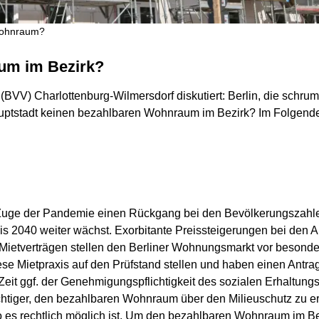
Wohnraum?
aum im Bezirk?
VV) Charlottenburg-Wilmersdorf diskutiert: Berlin, die schrum
ptstadt keinen bezahlbaren Wohnraum im Bezirk? Im Folgend
 Zuge der Pandemie einen Rückgang bei den Bevölkerungszahlen
is 2040 weiter wächst. Exorbitante Preissteigerungen bei den
 Mietverträgen stellen den Berliner Wohnungsmarkt vor besonde
se Mietpraxis auf den Prüfstand stellen und haben einen Antrag
it ggf. der Genehmigungspflichtigkeit des sozialen Erhaltungsre
htiger, den bezahlbaren Wohnraum über den Milieuschutz zu er
 es rechtlich möglich ist. Um den bezahlbaren Wohnraum im Be