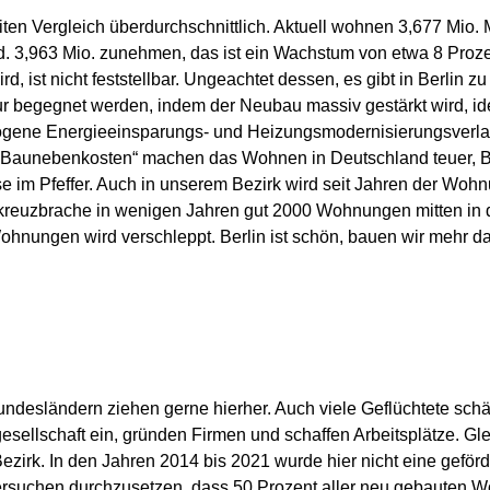
ten Vergleich überdurchschnittlich. Aktuell wohnen 3,677 Mio. 
rd. 3,963 Mio. zunehmen, das ist ein Wachstum von etwa 8 Proz
d, ist nicht feststellbar. Ungeachtet dessen, es gibt in Berlin 
 begegnet werden, indem der Neubau massiv gestärkt wird, id
gene Energieeinsparungs- und Heizungsmodernisierungsverla
„Baunebenkosten“ machen das Wohnen in Deutschland teuer, B
ase im Pfeffer. Auch in unserem Bezirk wird seit Jahren der Wohn
kreuzbrache in wenigen Jahren gut 2000 Wohnungen mitten in d
nungen wird verschleppt. Berlin ist schön, bauen wir mehr d
ndesländern ziehen gerne hierher. Auch viele Geflüchtete schä
gesellschaft ein, gründen Firmen und schaffen Arbeitsplätze. Gle
rk. In den Jahren 2014 bis 2021 wurde hier nicht eine geförd
ersuchen durchzusetzen, dass 50 Prozent aller neu gebauten W