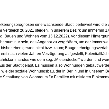
evölkerungsprognosen eine wachsende Stadt; berlinweit wird di
m Vergleich zu 2021 steigen, in unserem Bezirk um immerhin 1
ng, Bauen und Wohnen vom 13.12.2022). Vor diesem Hintergrun
nraum nur sein, das Angebot zu vergrößern, um der immer w
bisher eben gerade nicht bzw. kaum; Baugenehmigungsverfahr
rst nach vielen Jahren Verzögerung aufgestellt, Potentialflä
lfahrtskommandos wie dem sog. „Mietendeckel“ wurden und wer
 aus der Stadt gejagt. Es müssen also Wohnungen gebaut werden
 wie der soziale Wohnungsbau, der in Berlin und in unserem B
ie Schaffung von Wohnraum für Familien mit mittleren Einkomm