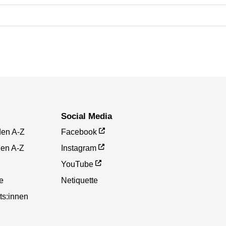
Social Media
den A-Z
Facebook
gen A-Z
Instagram
YouTube
te
Netiquette
ts:innen